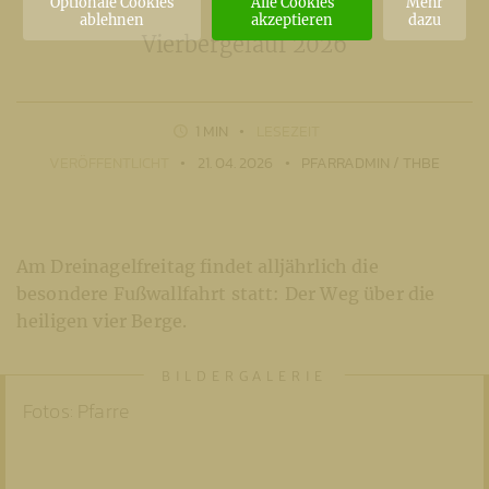
Optionale Cookies
Alle Cookies
Mehr
ablehnen
akzeptieren
dazu
Vierbergelauf 2026
1 MIN
LESEZEIT
VERÖFFENTLICHT
21. 04. 2026
PFARRADMIN / THBE
Am Dreinagelfreitag findet alljährlich die
besondere Fußwallfahrt statt: Der Weg über die
heiligen vier Berge.
Fotos: Pfarre