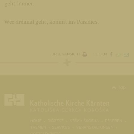
geht immer.
Wer dreimal geht, kommt ins Paradies.
DRUCKANSICHT
TEILEN
top
(CURR
HOME
DIÖZESE
KRŠKA ŠKOFIJA
PFARREN
THEMEN
SERVICES
VERANSTALTUNGEN
GOTTESDIENSTE