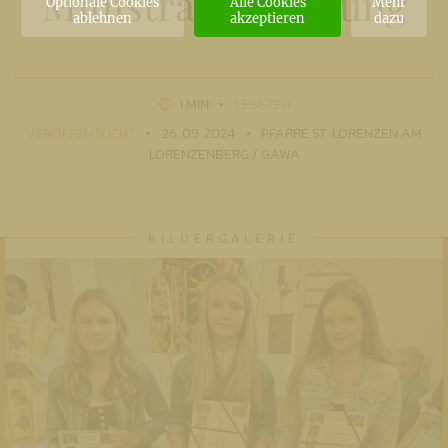
Ministrantenehrung
Optionale Cookies
Alle Cookies
Mehr
ablehnen
akzeptieren
dazu
1 MIN
LESEZEIT
VERÖFFENTLICHT
26. 09. 2024
PFARRE ST. LORENZEN AM
LORENZENBERG / GAWA