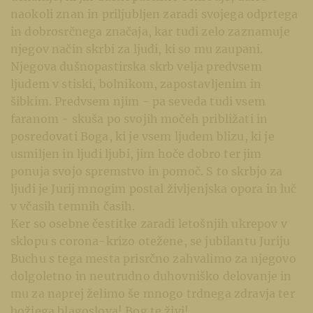
naokoli znan in priljubljen zaradi svojega odprtega
in dobrosrčnega značaja, kar tudi zelo zaznamuje
njegov način skrbi za ljudi, ki so mu zaupani.
Njegova dušnopastirska skrb velja predvsem
ljudem v stiski, bolnikom, zapostavljenim in
šibkim. Predvsem njim - pa seveda tudi vsem
faranom - skuša po svojih močeh približati in
posredovati Boga, ki je vsem ljudem blizu, ki je
usmiljen in ljudi ljubi, jim hoče dobro ter jim
ponuja svojo spremstvo in pomoč. S to skrbjo za
ljudi je Jurij mnogim postal življenjska opora in luč
v včasih temnih časih.
Ker so osebne čestitke zaradi letošnjih ukrepov v
sklopu s corona-krizo otežene, se jubilantu Juriju
Buchu s tega mesta prisrčno zahvalimo za njegovo
dolgoletno in neutrudno duhovniško delovanje in
mu za naprej želimo še mnogo trdnega zdravja ter
božjega blagoslova! Bog te živi!