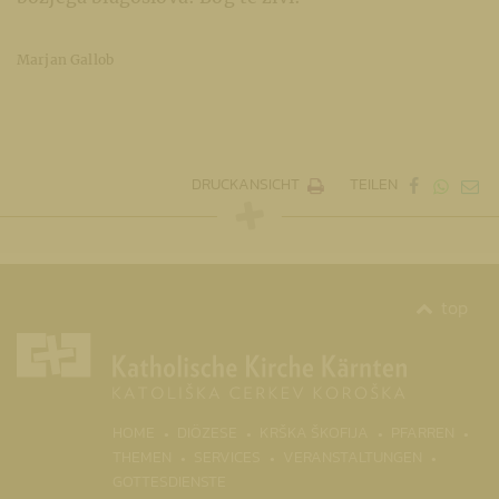
Marjan Gallob
DRUCKANSICHT
TEILEN
top
(CURR
HOME
DIÖZESE
KRŠKA ŠKOFIJA
PFARREN
THEMEN
SERVICES
VERANSTALTUNGEN
GOTTESDIENSTE