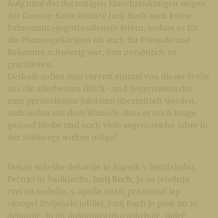
Aufgrund der derzeitigen Einschränkungen wegen
der Corona-Krise konnte Jurij Buch auch keine
Palmsonntagsgottesdienste feiern, sodass es für
die Pfarrangehörigen als auch für Freunde und
Bekannte schwierig war, ihm persönlich zu
gratulieren.
Deshalb sollen ihm vorerst einmal von dieser Stelle
aus die allerbesten Glück- und Segenswünsche
zum persönlichen Jubiläum übermittelt werden,
verbunden mit dem Wunsch, dass er noch lange
gesund bleibe und noch viele segensreiche Jahre in
der Seelsorge wirken möge!
Dekan rožeške dekanije in župnik v Šentjakobu,
Pečnici in Šmiklavžu,
Jurij Buch
, je na letošnjo
cvetno nedeljo, 5. aprila 2020, praznoval lep
okrogel življenski jubilej. Jurij Buch je prek far in
dekanije, ki jih dušnopastirko oskrbuje, daleč