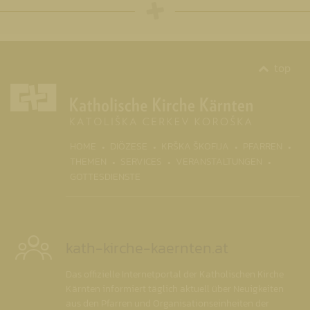
top
(CURR
HOME
DIÖZESE
KRŠKA ŠKOFIJA
PFARREN
THEMEN
SERVICES
VERANSTALTUNGEN
GOTTESDIENSTE
kath-kirche-kaernten.at
Das offizielle Internetportal der Katholischen Kirche
Kärnten informiert täglich aktuell über Neuigkeiten
aus den Pfarren und Organisationseinheiten der