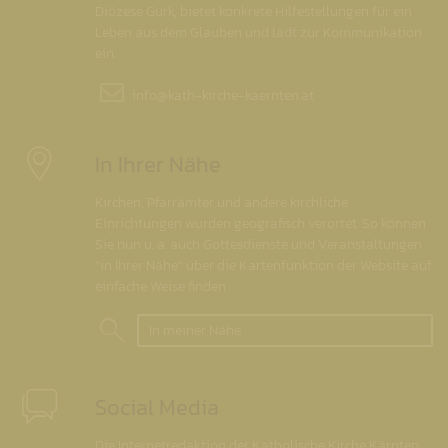
Diözese Gurk, bietet konkrete Hilfestellungen für ein
Leben aus dem Glauben und lädt zur Kommunikation
ein.
info@
kath-kirche-kaernten.at
In Ihrer Nähe
Kirchen, Pfarrämter und andere kirchliche
Einrichtungen wurden geografisch verortet. So können
Sie nun u. a. auch Gottesdienste und Veranstaltungen
"in Ihrer Nähe" über die Kartenfunktion der Website auf
einfache Weise finden.
In meiner Nähe
Social Media
Die Internetredaktion der Katholische Kirche Kärnten