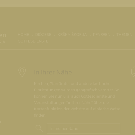
(CURRENT)
HOME
DIÖZESE
KRŠKA ŠKOFIJA
PFARREN
THEMEN
GOTTESDIENSTE
In Ihrer Nähe
Kirchen, Pfarrämter und andere kirchliche
Einrichtungen wurden geografisch verortet. So
können Sie nun u. a. auch Gottesdienste und
Veranstaltungen "in Ihrer Nähe" über die
Kartenfunktion der Website auf einfache Weise
finden.
.
In meiner Nähe