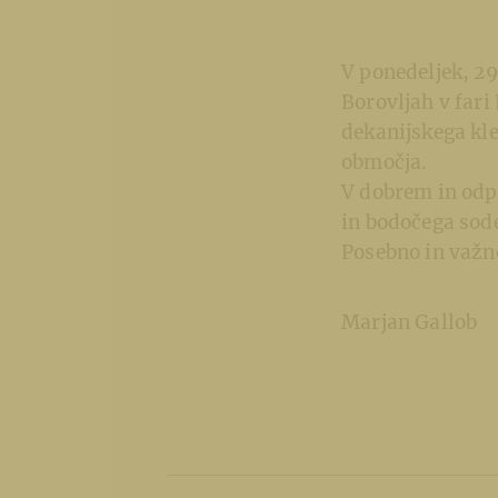
V ponedeljek, 29
Borovljah v fari
dekanijskega kle
območja.
V dobrem in odpr
in bodočega sod
Posebno in važno
Marjan Gallob