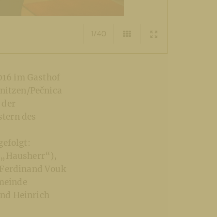
1/40
016 im Gasthof
hnitzen/Pečnica
 der
stern des
gefolgt:
 „Hausherr“),
 Ferdinand Vouk
meinde
und Heinrich