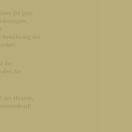
über die gute
rderungen,
e
ie Bewahrung der
ordert.
f die
nden die
f des Hauses,
usammenkunft