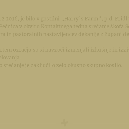
.2.2016, je bilo v gostilni „Harry’s Farm“, p.d. Fridl
 Pečnica v okviru Kontaktnega tedna srečanje škofa 
ra in pastoralnih nastavljencev dekanije z župani d
tem ozračju so si navzoči izmenjali izkušnje in izz
elovanja.
 srečanje je zaključilo zelo okusno skupno kosilo.