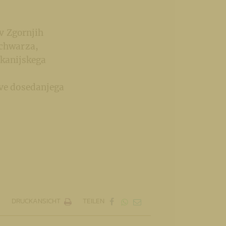
 v Zgornjih
Schwarza,
ekanijskega
ive dosedanjega
DRUCKANSICHT
TEILEN