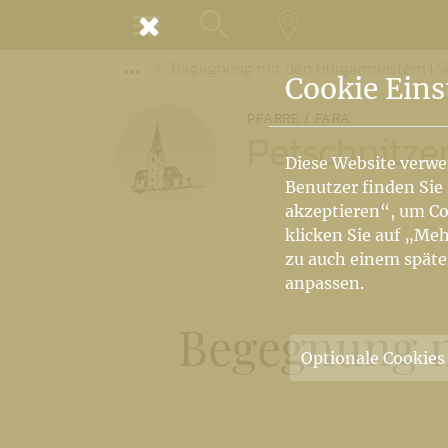
MENÜ
Begegnung mit den Bürgermeistern | S
SUCHE
LANDKARTE
Vorige Elemente der Breadcrumb anzeige
Cookie Eins
PFARRE / FARA
Petschnitze
Diese Website verwe
Benutzer finden Sie
akzeptieren“, um Co
klicken Sie auf „Meh
zu auch einem späte
anpassen.
Begegnung m
Optionale Cookies