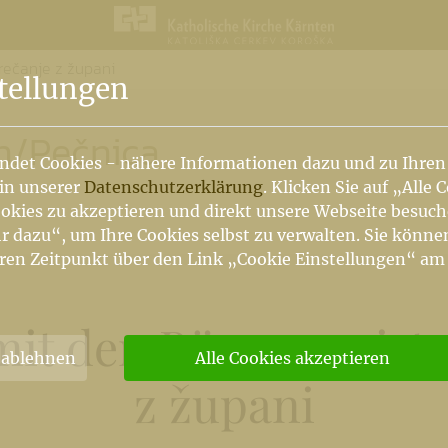
rečanje z župani
n
tellungen
n
/
Pečnica
ndet Cookies - nähere Informationen dazu und zu Ihren
 in unserer
Datenschutzerklärung
. Klicken Sie auf „Alle 
okies zu akzeptieren und direkt unsere Webseite besuc
r dazu“, um Ihre Cookies selbst zu verwalten. Sie könne
ren Zeitpunkt über den Link „Cookie Einstellungen“ am
it den Bürgermeister
 ablehnen
Alle Cookies akzeptieren
z župani