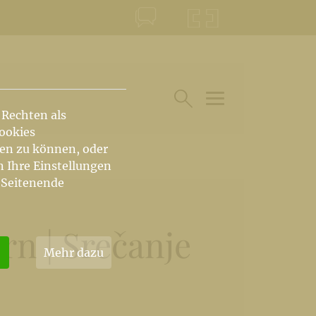
KONTAKT
KRŠKA ŠKOFIJA
 Rechten als
HAUPTARTIKEL UN
SUCHE IM BEREICH
Cookies
hen zu können, oder
n Ihre Einstellungen
 Seitenende
n | Srečanje
Mehr dazu