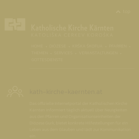
top
(CURR
HOME
DIÖZESE
KRŠKA ŠKOFIJA
PFARREN
THEMEN
SERVICES
VERANSTALTUNGEN
GOTTESDIENSTE
kath-kirche-kaernten.at
Das offizielle Internetportal der Katholischen Kirche
Kärnten informiert täglich aktuell über Neuigkeiten
aus den Pfarren und Organisationseinheiten der
Diözese Gurk, bietet konkrete Hilfestellungen für ein
Leben aus dem Glauben und lädt zur Kommunikation
ein.