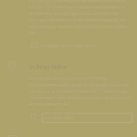
Das offizielle Internetportal der Katholischen Kirche
Kärnten informiert täglich aktuell über Neuigkeiten
aus den Pfarren und Organisationseinheiten der
Diözese Gurk, bietet konkrete Hilfestellungen für ein
Leben aus dem Glauben und lädt zur Kommunikation
ein.
info@
kath-kirche-kaernten.at
In Ihrer Nähe
Kirchen, Pfarrämter und andere kirchliche
Einrichtungen wurden geografisch verortet. So können
Sie nun u. a. auch Gottesdienste und Veranstaltungen
"in Ihrer Nähe" über die Kartenfunktion der Website auf
einfache Weise finden.
In meiner Nähe