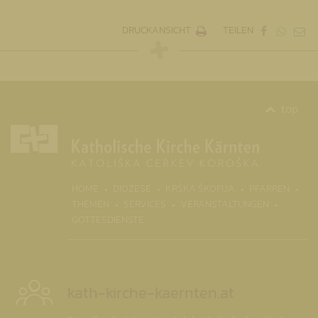
DRUCKANSICHT
TEILEN
top
(CURR
HOME
DIÖZESE
KRŠKA ŠKOFIJA
PFARREN
THEMEN
SERVICES
VERANSTALTUNGEN
GOTTESDIENSTE
kath-kirche-kaernten.at