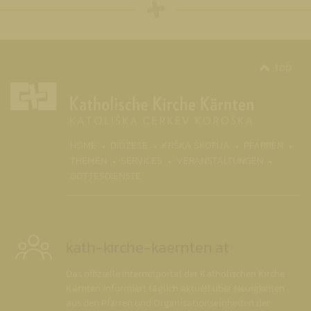
top
(CURR
HOME
DIÖZESE
KRŠKA ŠKOFIJA
PFARREN
THEMEN
SERVICES
VERANSTALTUNGEN
GOTTESDIENSTE
kath-kirche-kaernten.at
Das offizielle Internetportal der Katholischen Kirche
Kärnten informiert täglich aktuell über Neuigkeiten
aus den Pfarren und Organisationseinheiten der