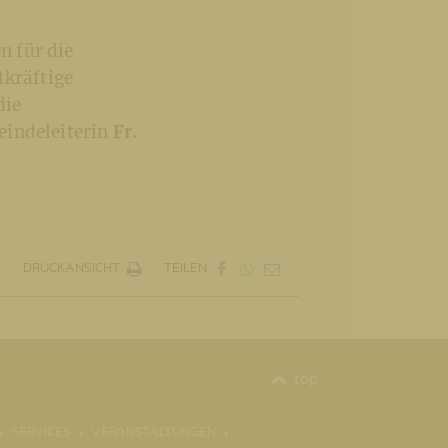
n für die
tkräftige
die
indeleiterin
Fr.
DRUCKANSICHT
TEILEN
top
SERVICES
VERANSTALTUNGEN