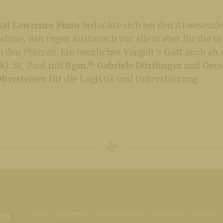
Rat Lawrence Pinto
bedankte sich bei den Anwesende
ahme, den regen Austausch vor allem aber für die ta
 den Pfarren. Ein herzliches Vergelt's Gott auch an 
in
l. St. Paul mit
Bgm.
Gabriele Dörflinger
und Geme
bersteiner
für die Logistik und Unterstützung.
(CURRENT)
HOME
DIÖZESE
KRŠKA ŠKOFIJA
PFARREN
THEMEN