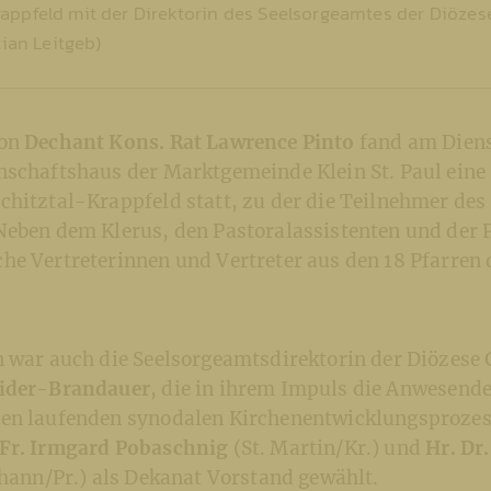
appfeld mit der Direktorin des Seelsorgeamtes der Diözes
tian Leitgeb)
von
Dechant Kons. Rat Lawrence Pinto
fand am Diens
nschaftshaus der Marktgemeinde Klein St. Paul eine
chitztal-Krappfeld statt, zu der die Teilnehmer des
Neben dem Klerus, den Pastoralassistenten und der 
he Vertreterinnen und Vertreter aus den 18 Pfarren
n war auch die Seelsorgeamtsdirektorin der Diözese
eider-Brandauer
, die in ihrem Impuls die Anwesend
en laufenden synodalen Kirchenentwicklungsprozess
Fr. Irmgard Pobaschnig
(St. Martin/Kr.) und
Hr. Dr
ohann/Pr.) als Dekanat Vorstand gewählt.