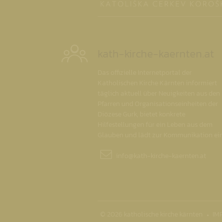
kath-kirche-kaernten.at
Das offizielle Internetportal der
Katholischen Kirche Kärnten informiert
täglich aktuell über Neuigkeiten aus den
Pfarren und Organisationseinheiten der
Diözese Gurk, bietet konkrete
Hilfestellungen für ein Leben aus dem
Glauben und lädt zur Kommunikation ein
info@
kath-kirche-kaernten.at
© 2026 katholische kirche kärnten
IM