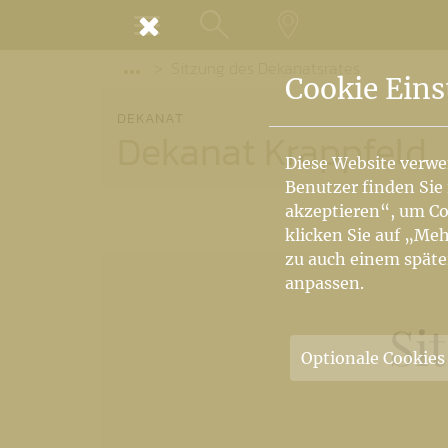
MENÜ
Sitzung des Dekanatsrates
SUCHE
LANDKARTE
Vorige Elemente der Breadcrumb anzeige
Cookie Eins
DEKANAT
Dekanat Krappfeld
Diese Website verwe
Benutzer finden Sie
akzeptieren“, um Co
klicken Sie auf „Meh
zu auch einem späte
anpassen.
Si
Optionale Cookies