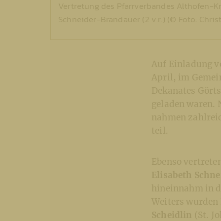
Vertretung des Pfarrverbandes Althofen-Kr
Schneider-Brandauer (2 v.r.) (© Foto: Chris
Auf Einladung 
April, im Gemei
Dekanates Görts
geladen waren. 
nahmen zahlreic
teil.
Ebenso vertrete
Elisabeth Schn
hineinnahm in d
Weiters wurden
Scheidlin
(St. J