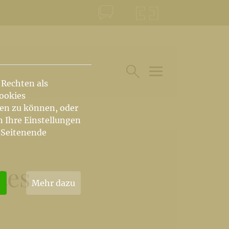
KONTAKT
KRŠKA ŠKOFIJA
 Rechten als
HAUPTARTIKEL UN
SUCHE IM BEREICH
Cookies
hen zu können, oder
n Ihre Einstellungen
 Seitenende
tes
Mehr dazu