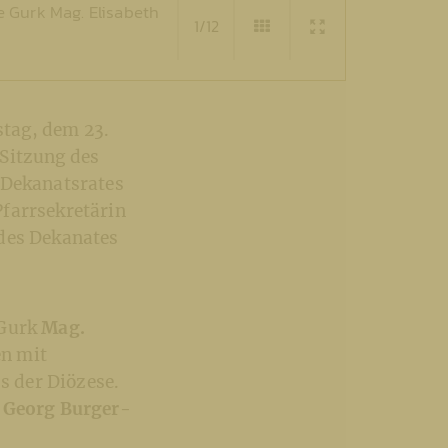
e Gurk Mag. Elisabeth
1/12
tag, dem 23.
 Sitzung des
 Dekanatsrates
Pfarrsekretärin
 des Dekanates
 Gurk
Mag.
en mit
 der Diözese.
. Georg Burger-