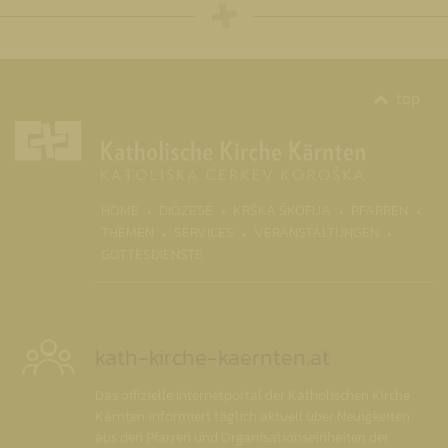
top
(CURR
HOME
DIÖZESE
KRŠKA ŠKOFIJA
PFARREN
THEMEN
SERVICES
VERANSTALTUNGEN
GOTTESDIENSTE
kath-kirche-kaernten.at
Das offizielle Internetportal der Katholischen Kirche
Kärnten informiert täglich aktuell über Neuigkeiten
aus den Pfarren und Organisationseinheiten der