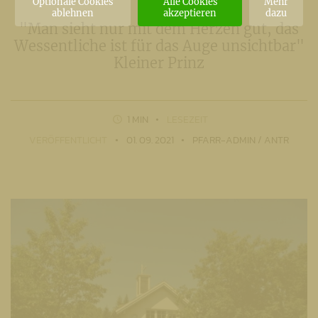
Optionale Cookies
Alle Cookies
Mehr
ablehnen
akzeptieren
dazu
"Man sieht nur mit dem Herzen gut, das
Wessentliche ist für das Auge unsichtbar"
Kleiner Prinz
1 MIN
LESEZEIT
VERÖFFENTLICHT
01. 09. 2021
PFARR-ADMIN / ANTR