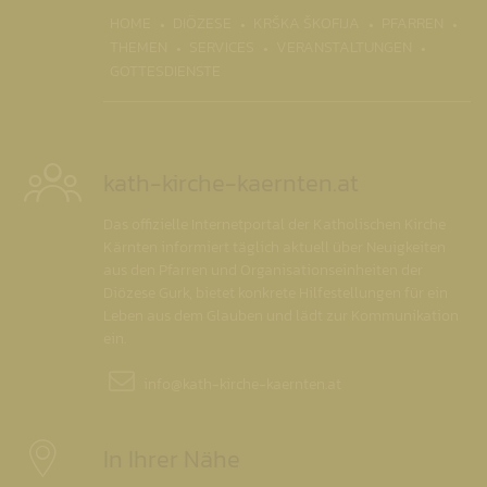
(CURR
HOME
DIÖZESE
KRŠKA ŠKOFIJA
PFARREN
THEMEN
SERVICES
VERANSTALTUNGEN
GOTTESDIENSTE
kath-kirche-kaernten.at
Das offizielle Internetportal der Katholischen Kirche
Kärnten informiert täglich aktuell über Neuigkeiten
aus den Pfarren und Organisationseinheiten der
Diözese Gurk, bietet konkrete Hilfestellungen für ein
Leben aus dem Glauben und lädt zur Kommunikation
ein.
info@
kath-kirche-kaernten.at
In Ihrer Nähe