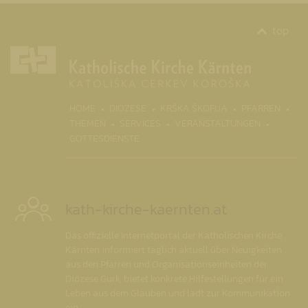
top
(CURR
HOME
DIÖZESE
KRŠKA ŠKOFIJA
PFARREN
THEMEN
SERVICES
VERANSTALTUNGEN
GOTTESDIENSTE
kath-kirche-kaernten.at
Das offizielle Internetportal der Katholischen Kirche
Kärnten informiert täglich aktuell über Neuigkeiten
aus den Pfarren und Organisationseinheiten der
Diözese Gurk, bietet konkrete Hilfestellungen für ein
Leben aus dem Glauben und lädt zur Kommunikation
ein.