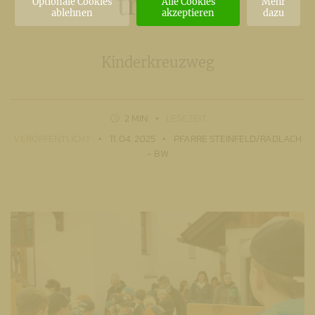
tragen
Optionale Cookies
Alle Cookies
Mehr
ablehnen
akzeptieren
dazu
Kinderkreuzweg
2 MIN
LESEZEIT
VERÖFFENTLICHT
11. 04. 2025
PFARRE STEINFELD/RADLACH
- BW