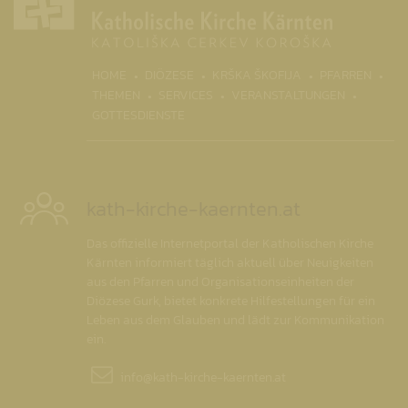
(CURR
HOME
DIÖZESE
KRŠKA ŠKOFIJA
PFARREN
THEMEN
SERVICES
VERANSTALTUNGEN
GOTTESDIENSTE
kath-kirche-kaernten.at
Das offizielle Internetportal der Katholischen Kirche
Kärnten informiert täglich aktuell über Neuigkeiten
aus den Pfarren und Organisationseinheiten der
Diözese Gurk, bietet konkrete Hilfestellungen für ein
Leben aus dem Glauben und lädt zur Kommunikation
ein.
info@
kath-kirche-kaernten.at