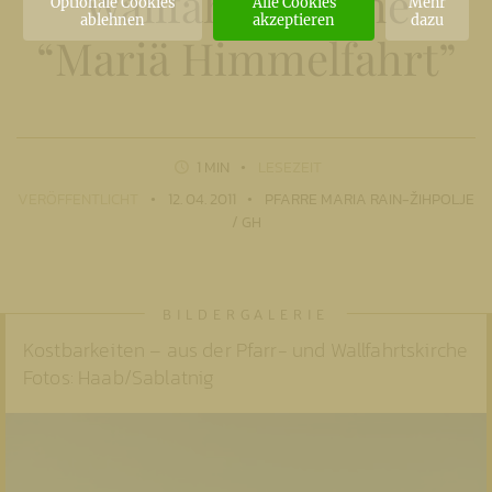
Wallfahrtskirche
Optionale Cookies
Alle Cookies
Mehr
ablehnen
akzeptieren
dazu
“Mariä Himmelfahrt”
1 MIN
LESEZEIT
VERÖFFENTLICHT
12. 04. 2011
PFARRE MARIA RAIN-ŽIHPOLJE
/ GH
Kostbarkeiten – aus der Pfarr- und Wallfahrtskirche
Fotos: Haab/Sablatnig