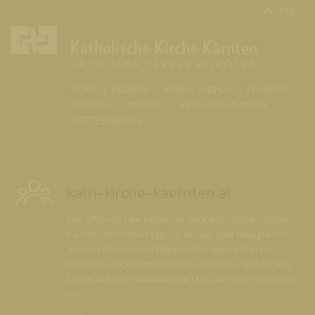
top
(CURR
HOME
DIÖZESE
KRŠKA ŠKOFIJA
PFARREN
THEMEN
SERVICES
VERANSTALTUNGEN
GOTTESDIENSTE
kath-kirche-kaernten.at
Das offizielle Internetportal der Katholischen Kirche
Kärnten informiert täglich aktuell über Neuigkeiten
aus den Pfarren und Organisationseinheiten der
Diözese Gurk, bietet konkrete Hilfestellungen für ein
Leben aus dem Glauben und lädt zur Kommunikation
ein.