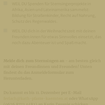
WEIL DU Spenden für Sternsingerprojekte in
Afrika, Asien und Lateinamerika sammelst:
Bildung für Straßenkinder, Recht auf Nahrung,
Schutz des Regenwaldes.
WEIL DU dich in der Weihnachtszeit mit deinen
Freunden:innen für etwas Sinnvolles einsetzt, das
noch dazu Abenteuer ist und Spaß macht.
Melde dich zum Sternsingen an
- am besten gleich
mit deinen Freundinnen und Freunden! Unten
findest du das Anmeldeformular zum
Herunterladen.
Du kannst es bis 11. Dezember per E-Mail
ferlach@kath-pfarre-kaernten.at
oder WhatsApp
(0676 8772 5482) an Karin Zausnig schicken.