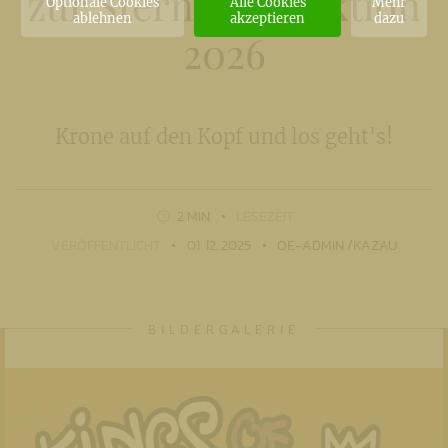
zur Sternsingeraktion
Optionale Cookies
Alle Cookies
Mehr
ablehnen
akzeptieren
dazu
2026
Krone auf den Kopf und los geht's!
2 MIN
LESEZEIT
VERÖFFENTLICHT
01. 12. 2025
OE-ADMIN /KAZAU