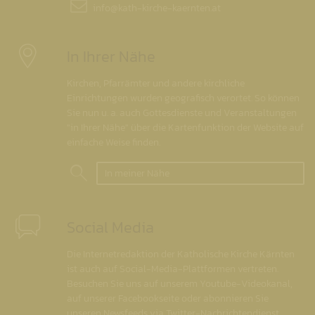
info@
kath-kirche-kaernten.at
In Ihrer Nähe
Kirchen, Pfarrämter und andere kirchliche
Einrichtungen wurden geografisch verortet. So können
Sie nun u. a. auch Gottesdienste und Veranstaltungen
"in Ihrer Nähe" über die Kartenfunktion der Website auf
einfache Weise finden.
In meiner Nähe
Social Media
Die Internetredaktion der Katholische Kirche Kärnten
ist auch auf Social-Media-Plattformen vertreten.
Besuchen Sie uns auf unserem Youtube-Videokanal,
auf unserer Facebookseite oder abonnieren Sie
unseren Newsfeeds via Twitter-Nachrichtendienst.