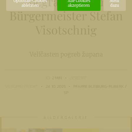
Begräbnis von
Optionale Cookies
Alle Cookies
Mehr
ablehnen
akzeptieren
dazu
Bürgermeister Stefan
Visotschnig
Veličasten pogreb župana
2 MIN
LESEZEIT
VERÖFFENTLICHT
24. 10. 2025
PFARRE BLEIBURG-PLIBERK /
SP