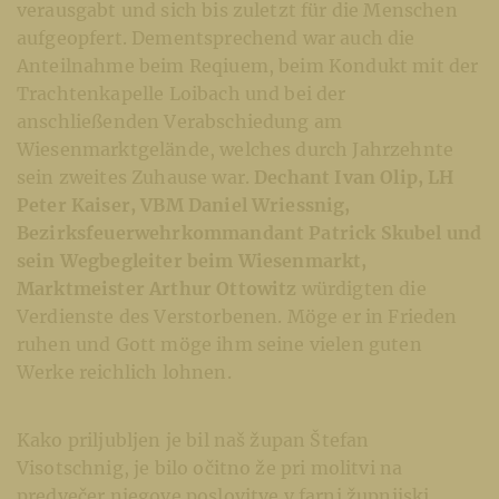
verausgabt und sich bis zuletzt für die Menschen
aufgeopfert. Dementsprechend war auch die
Anteilnahme beim Reqiuem, beim Kondukt mit der
Trachtenkapelle Loibach und bei der
anschließenden Verabschiedung am
Wiesenmarktgelände, welches durch Jahrzehnte
sein zweites Zuhause war.
Dechant Ivan Olip, LH
Peter Kaiser, VBM Daniel Wriessnig,
Bezirksfeuerwehrkommandant Patrick Skubel und
sein Wegbegleiter beim Wiesenmarkt,
Marktmeister Arthur Ottowitz
würdigten die
Verdienste des Verstorbenen. Möge er in Frieden
ruhen und Gott möge ihm seine vielen guten
Werke reichlich lohnen.
Kako priljubljen je bil naš župan Štefan
Visotschnig, je bilo očitno že pri molitvi na
predvečer njegove poslovitve v farni župnijski