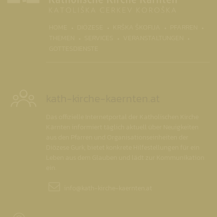
(CURR
HOME
DIÖZESE
KRŠKA ŠKOFIJA
PFARREN
THEMEN
SERVICES
VERANSTALTUNGEN
GOTTESDIENSTE
kath-kirche-kaernten.at
Das offizielle Internetportal der Katholischen Kirche
Kärnten informiert täglich aktuell über Neuigkeiten
aus den Pfarren und Organisationseinheiten der
Diözese Gurk, bietet konkrete Hilfestellungen für ein
Leben aus dem Glauben und lädt zur Kommunikation
ein.
info@
kath-kirche-kaernten.at