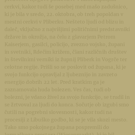
cerkvi, kakor tudi ​​še posebej med mašo zadušnico,
ki je bila v sredo, 22. oktobra, ob treh popoldan v
mestni cerkvi v Pliberku. Nešteto ljudi od blizu in
daleč, vključno z najvišjimi političnimi predstavniki
države in okrožja, na čelu z glavarjem Petrom
Kaiserjem, gasilci, policijo, zvezno vojsko, župani
in svetniki, Rdečim križem, člani različnih društev
in številnimi verniki iz župnij Pliberk in Vogrče ter
celotne regije. Prišli so se poslovit od župana, ki je
svojo funkcijo opravljal z ljubeznijo in zavzeto
energijo dobrih 22 let. Pred kratkim ga je
zaznamovala huda bolezen. Ves čas, tudi ob
bolezni, je vdano živel za svojo funkcijo, se trudil in
se žrtvoval za ljudi do konca. Sočutje ob izgubi smo
čutili na pogrebni slovesnosti, kakor tudi na
procesiji z Libuško godbo, ki se je vila skozi mesto.
Tako smo pokojnega župana pospremili do
Jormaškega prostora (Wiesenmarkt), ki je bil