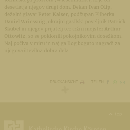
desetletja njegov drugi dom. Dekan
Ivan Olip
,
deželni glavar
Peter Kaiser
, podžupan Pliberka
Daniel Wriessnig
, okrajni gasilski poveljnik
Patrick
Skubel
in njegov prijatelj ter tržni mojster
Arthur
Ottowitz
, so se poklonili pokojnikovim dosežkom.
Naj počiva v miru in naj ga Bog bogato nagradi za
njegova številna dobra dela.
DRUCKANSICHT
TEILEN
top