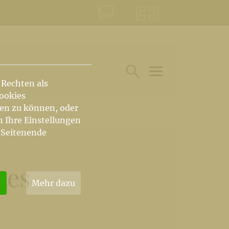
KONTAKT
KRŠKA ŠKOFIJA
 Rechten als
HAUPTARTIKEL UN
SUCHE IM BEREICH
Cookies
hen zu können, oder
n Ihre Einstellungen
 Seitenende
tes
Mehr dazu