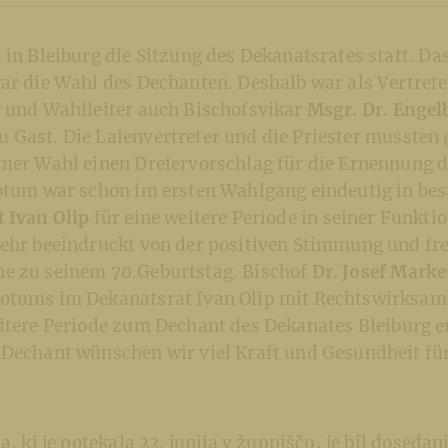
 in Bleiburg die Sitzung des Dekanatsrates statt. D
ar die Wahl des Dechanten. Deshalb war als Vertrete
r und Wahlleiter auch Bischofsvikar
Msgr. Dr. Engel
u Gast. Die Laienvertreter und die Priester mussten 
imer Wahl einen Dreiervorschlag für die Ernennung 
Votum war schon im ersten Wahlgang eindeutig in bes
t
Ivan Olip
für eine weitere Periode in seiner Funktio
sehr beeindruckt von der positiven Stimmung und fre
e zu seinem 70.Geburtstag. Bischof
Dr. Josef Marke
otums im Dekanatsrat Ivan Olip mit Rechtswirksa
eitere Periode zum Dechant des Dekanates Bleiburg 
 Dechant wünschen wir viel Kraft und Gesundheit für
a, ki je potekala 22. junija v župnišču, je bil dosedan