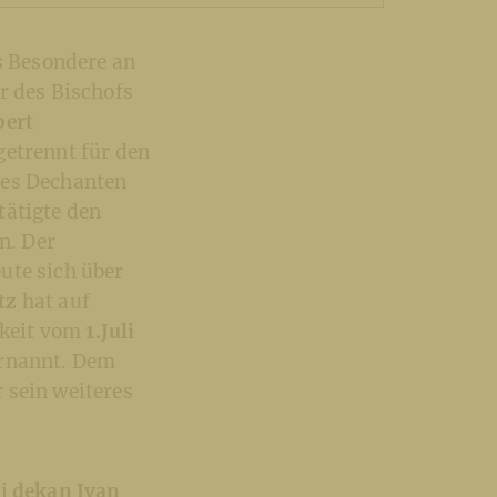
as Besondere an
r des Bischofs
bert
getrennt für den
des Dechanten
tätigte den
n. Der
ute sich über
tz
hat auf
mkeit vom
1.Juli
ernannt. Dem
 sein weiteres
ji
dekan Ivan