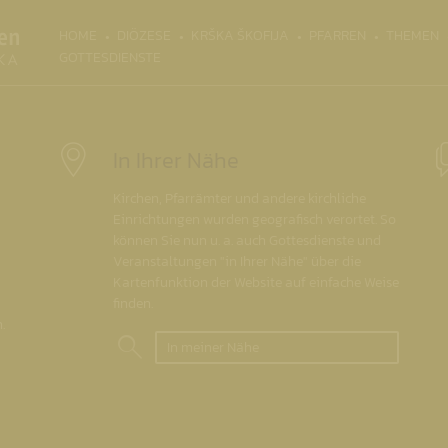
(CURRENT)
HOME
DIÖZESE
KRŠKA ŠKOFIJA
PFARREN
THEMEN
GOTTESDIENSTE
In Ihrer Nähe
Kirchen, Pfarrämter und andere kirchliche
Einrichtungen wurden geografisch verortet. So
können Sie nun u. a. auch Gottesdienste und
Veranstaltungen "in Ihrer Nähe" über die
Kartenfunktion der Website auf einfache Weise
finden.
.
In meiner Nähe