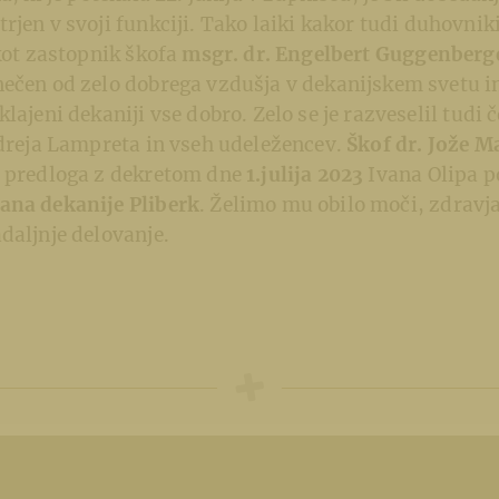
jen v svoji funkciji. Tako laiki kakor tudi duhovniki 
 kot zastopnik škofa
msgr. dr. Engelbert Guggenberg
ečen od zelo dobrega vzdušja v dekanijskem svetu in
lajeni dekaniji vse dobro. Zelo se je razveselil tudi č
ndreja Lampreta in vseh udeležencev.
Škof dr. Jože M
a predloga z dekretom dne
1.julija 2023
Ivana Olipa 
ana dekanije Pliberk
. Želimo mu obilo moči, zdravja
daljnje delovanje.