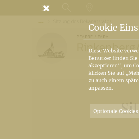
MENÜ
Sitzung des Dekanatsrates
SUCHE
LANDKARTE
Vorige Elemente der Breadcrumb anzeige
Cookie Eins
PFARRE / FARA
Rinkenberg
Diese Website verwe
Benutzer finden Sie
akzeptieren“, um Co
klicken Sie auf „Meh
zu auch einem späte
anpassen.
Si
Optionale Cookies