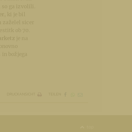
so ga izvolili.
er
, ki je bil
 zaželel sicer
estitk ob 70.
arketz
je na
ponovno
 in božjega
DRUCKANSICHT
TEILEN
top