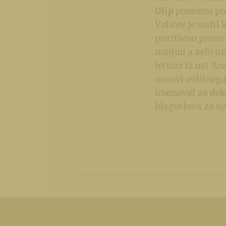
Olip
ponovno potr
Volitev je vodil
pozitivno presen
majhni a zelo usk
letnici iz ust A
osnovi volilneg
imenoval za
dek
blagoslova za na