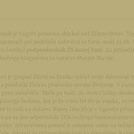
 maši je Vogrče ponovno obiskal naš Elizeo Ovure. Te
pomnili pri nedeljski zahvalni in farni maši 31.08.
cu čestital
podpredsednik ŽS Anzej Enzi
. Za prihodn
 božjega blagoslova in varstvo Matere Marije.
u je gospod Elizej na kratko orisal svoje delovanje v
 poudarja živo in plodovito versko življenje. V raz
 prvo zatočišče. Skrbi pa tudi, da otroci lahko obisku
južnega Sudana, ker je že vrsto let divja vojska, so v
e in tudi za državo. Konec leta jih je v Ugando prisp
ro pa so jim odpovedale ZDA in druge humanitarne u
eliko. Zdravstvena pomoč je omejena samo na težke 
čaje. Zdravil že primanjkuje tudi za domačine. Raz