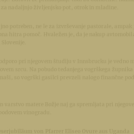
za nadaljnjo življenjsko pot, otrok in mladine.
no potreben, ne le za izvrševanje pastorale, ampak j
ebna hitra pomoč. Hvaležen je, da je nakup avtomobi
 Slovenije.
odporo pri njegovem študiju v Innsbrucku je vedno 
govem srcu. Na pobudo tedanjega vogrškega župnika 
 maši, so vogrški gasilci prevzeli nalogo finančne pod
in varstvo matere Božje naj ga spremljata pri njego
spodovem vinogradu.
eserjubiläum von Pfarrer Eliseo Ovure aus Uganda