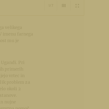
1/7
ga velikega
 V imenu farnega
ost mu je
 Ugandi. Pri
nih primerih
jejo vrtec in
elik problem za
elo okoli 2
stanove.
in nujne
novrstna pomoč