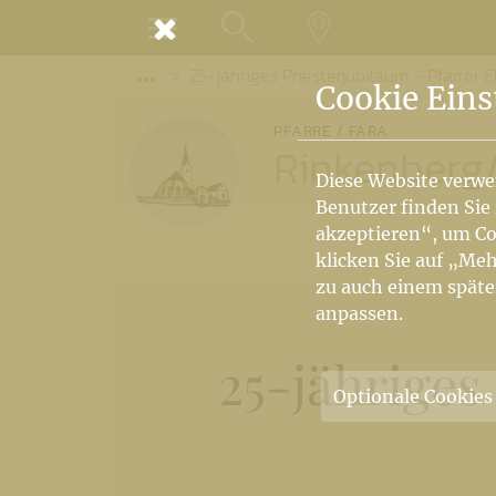
MENÜ
25-jähriges Priesterjubiläum - Pfarrer 
SUCHE
LANDKARTE
Vorige Elemente der Breadcrumb anzeige
Cookie Eins
PFARRE / FARA
Rinkenberg
Diese Website verwe
Benutzer finden Sie
akzeptieren“, um Co
klicken Sie auf „Meh
zu auch einem späte
anpassen.
25-jähriges
Optionale Cookies