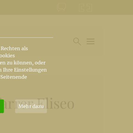
KONTAKT
KRŠKA ŠKOFIJA
 Rechten als
HAUPTARTIKEL UN
SUCHE IM BEREICH
Cookies
hen zu können, oder
n Ihre Einstellungen
 Seitenende
arrer Eliseo
Mehr dazu