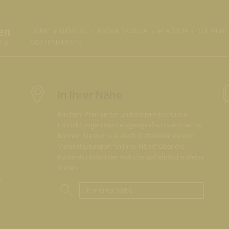
(CURRENT)
HOME
DIÖZESE
KRŠKA ŠKOFIJA
PFARREN
THEMEN
GOTTESDIENSTE
In Ihrer Nähe
Kirchen, Pfarrämter und andere kirchliche
Einrichtungen wurden geografisch verortet. So
können Sie nun u. a. auch Gottesdienste und
Veranstaltungen "in Ihrer Nähe" über die
Kartenfunktion der Website auf einfache Weise
finden.
.
In meiner Nähe