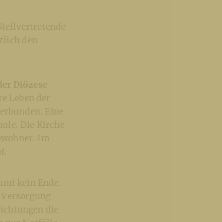
Stellvertretende
zlich den
der Diözese
re Leben der
verbunden. Eine
ule. Die Kirche
Bewohner. Im
ht
.
mmt kein Ende.
e Versorgung
ichtungen die