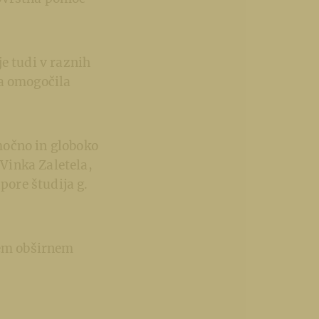
e tudi v raznih
la omogočila
močno in globoko
Vinka Zaletela,
pore študija g.
vem obširnem