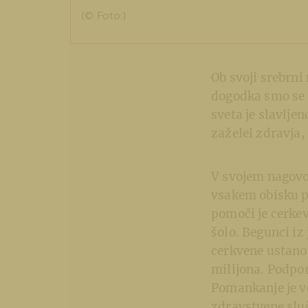
(© Foto:)
Ob svoji srebrni
dogodka smo se s
sveta je slavljen
zaželel zdravja,
V svojem nagovor
vsakem obisku pa
pomoči je cerkev
šolo. Begunci iz 
cerkvene ustanov
milijona. Podpo
Pomankanje je v
zdravstvene slu