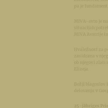
pa je fundament 
MIVA-avto je nuj
situacijah potr
MIVA Avstrije in
Hvaležnost za p
zasidrana v nje
ob njegovi zlati
Elizeja.
Božji blagoslov 
delovanju v Go
25-jähriges Pri