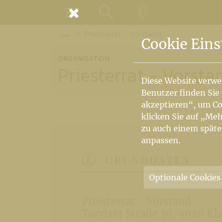
MENÜ
Priesterrat - Vorstand
SUCHE
LANDKARTE
Vorige Elemente der Breadcrumb anzeige
Cookie Eins
ORGANISATION
Priesterrat - Vorsta
Diese Website verwe
Benutzer finden Sie
akzeptieren“, um Co
klicken Sie auf „Meh
zu auch einem späte
anpassen.
GRUNDDATEN
Optionale Cookies
Priesterrat - Vorstand
Tarviser Straße 30
9020 Kl