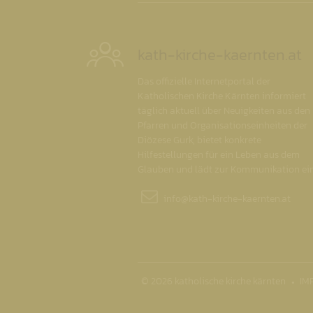
kath-kirche-kaernten.at
Das offizielle Internetportal der
Katholischen Kirche Kärnten informiert
täglich aktuell über Neuigkeiten aus den
Pfarren und Organisationseinheiten der
Diözese Gurk, bietet konkrete
Hilfestellungen für ein Leben aus dem
Glauben und lädt zur Kommunikation ein
info@
kath-kirche-kaernten.at
© 2026 katholische kirche kärnten
IM