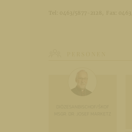
Tel: 0463/5877-2128
Fax: 046
PERSONEN
DIÖZESANBISCHOF/ŠKOF
MSGR. DR. JOSEF MARKETZ