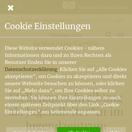
Stellenausschreibung als Jugendleiter*in im Jugendzentrum “Relax” in Althofen
Vorige Elemente der Breadcrumb anzeigen
Cookie Einstellungen
ORGANISATION
jungeKirche Kärnten
Diese Website verwendet Cookies - nähere
Informationen dazu und zu Ihren Rechten als
Benutzer finden Sie in unserer
Datenschutzerklärung
. Klicken Sie auf „Alle Cookies
akzeptieren“, um Cookies zu akzeptieren und direkt
unsere Webseite besuchen zu können, oder klicken
Sie auf „Mehr dazu“, um Ihre Cookies selbst zu
Stellenausschreibung
verwalten. Sie können Ihre Einstellungen zu auch
einem späteren Zeitpunkt über den Link „Cookie
als Jugendleiter*in im
Einstellungen“ am Seitenende anpassen.
Jugendzentrum