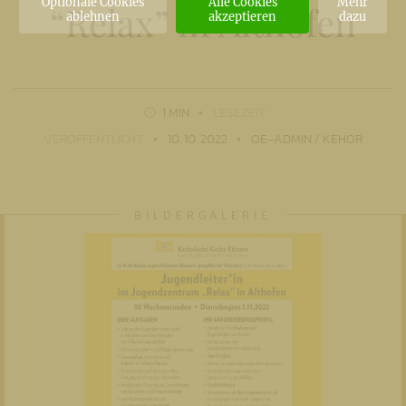
Optionale Cookies
Alle Cookies
Mehr
“Relax” in Althofen
ablehnen
akzeptieren
dazu
1 MIN
LESEZEIT
VERÖFFENTLICHT
10. 10. 2022
OE-ADMIN / KEHOR