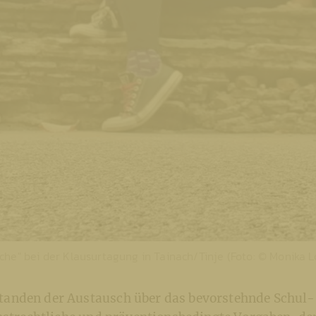
che" bei der Klausurtagung in Tainach/Tinje (Foto: © Monika 
anden der Austausch über das bevorstehnde Schul-