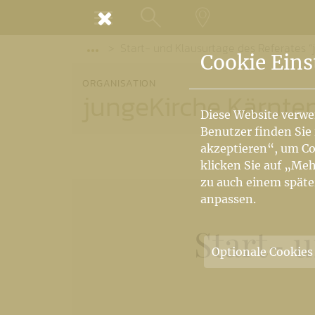
MENÜ
Start- und Klausurtage des Referates “
SUCHE
LANDKARTE
Vorige Elemente der Breadcrumb anzeige
Cookie Eins
ORGANISATION
jungeKirche Kärnte
Diese Website verwe
Benutzer finden Sie
akzeptieren“, um Co
klicken Sie auf „Meh
zu auch einem späte
anpassen.
Start- 
Optionale Cookies