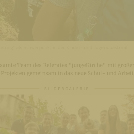
tierung" als Schwerpunkt in der Kinder- und Jugendpastoral
gesamte Team des Referates "jungeKirche" mit großer
n Projekten gemeinsam in das neue Schul- und Arbeit