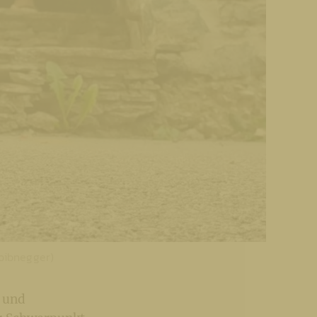
Loibnegger)
 und