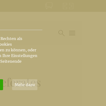
KONTAKT
KRŠKA ŠKOFIJA
 Rechten als
HAUPTARTIKEL UN
SUCHE IM BEREICH
Cookies
hen zu können, oder
n Ihre Einstellungen
 Seitenende
eferates
Mehr dazu