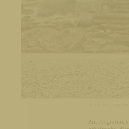
das Team "jungeKir
Am Programm st