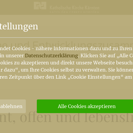
n
tellungen
rche und Entwicklungszusam
ndet Cookies - nähere Informationen dazu und zu Ihren
 in unserer
Datenschutzerklärung
. Klicken Sie auf „Alle 
okies zu akzeptieren und direkt unsere Webseite besuc
r dazu“, um Ihre Cookies selbst zu verwalten. Sie könne
ren Zeitpunkt über den Link „Cookie Einstellungen“ am
 ablehnen
Alle Cookies akzeptieren
nt, offen und lebensf