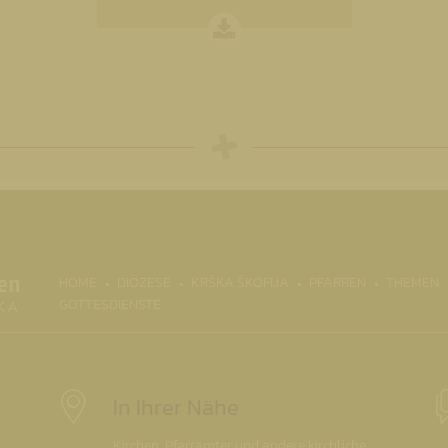
(CURRENT)
HOME
DIÖZESE
KRŠKA ŠKOFIJA
PFARREN
THEMEN
GOTTESDIENSTE
In Ihrer Nähe
Kirchen, Pfarrämter und andere kirchliche