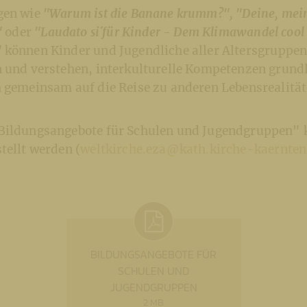
gen wie
"Warum ist die Banane krumm?", "Deine, mein
"
oder
"Laudato si´für Kinder - Dem Klimawandel cool
"
können Kinder und Jugendliche aller Altersgruppen
n und verstehen, interkulturelle Kompetenzen grund
h gemeinsam auf die Reise zu anderen Lebensrealitä
Bildungsangebote für Schulen und Jugendgruppen" 
tellt werden (
weltkirche.eza@kath.kirche-kaernten
BILDUNGSANGEBOTE FÜR
SCHULEN UND
JUGENDGRUPPEN
2 MB