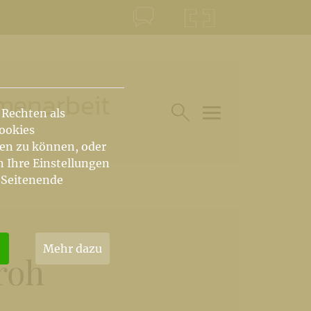
KONTAKT
KRŠKA ŠKOFIJA
menarbeit
 Rechten als
Cookies
HAUPTARTIKEL UN
SUCHE IM BEREICH
hen zu können, oder
n Ihre Einstellungen
 Seitenende
Mehr dazu
roh