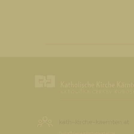
kath-kirche-kaernten.at
Das offizielle Internetportal der