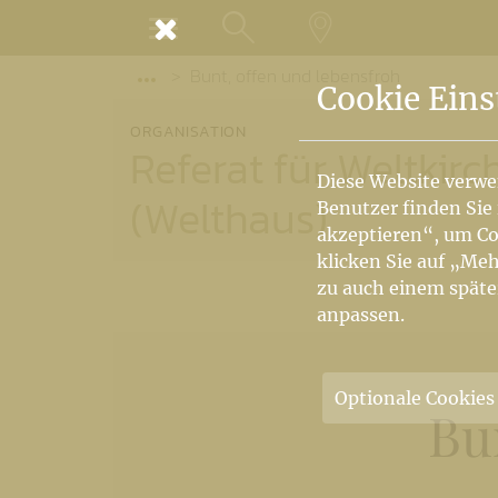
MENÜ
Bunt, offen und lebensfroh
SUCHE
LANDKARTE
Vorige Elemente der Breadcrumb anzeige
Cookie Eins
ORGANISATION
Referat für Weltki
Diese Website verwe
(Welthaus)
Benutzer finden Sie
akzeptieren“, um Co
klicken Sie auf „Meh
zu auch einem späte
anpassen.
Optionale Cookies
Bu