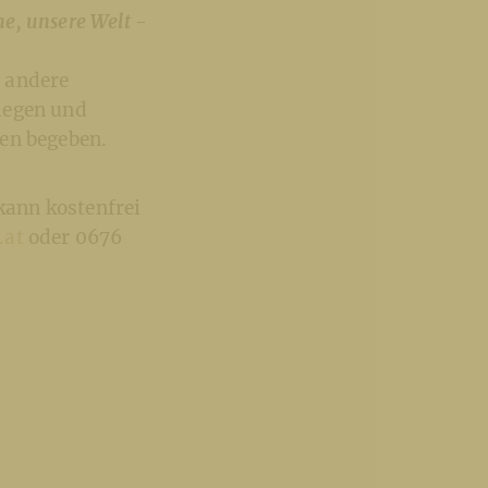
e, unsere Welt -
 andere
legen und
ten begeben.
kann kostenfrei
.at
oder 0676