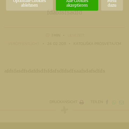
Optionale Cookies
Alle Cookies
Mehr
ablehnen
akzeptieren
dazu
fdafdsfsadfd
1 MIN
LESEZEIT
VERÖFFENTLICHT
24. 02. 2011
KATOLIŠKA PROSVETA/CM
afdsfasdfsdafdsdfsfdafsdfdsdfsaafsdafsdfds
DRUCKANSICHT
TEILEN