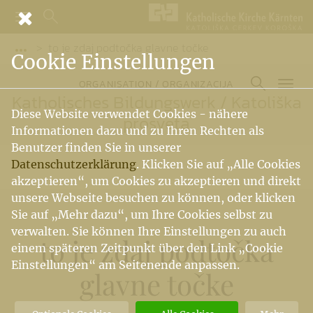
to je zdaj podtočka glavne točke
Vorige Elemente der Breadcrumb anzeigen
Cookie Einstellungen
ORGANISATION / ORGANIZACIJA
Katholisches Bildungswerk
/
Katoliška
Diese Website verwendet Cookies - nähere
prosveta
Informationen dazu und zu Ihren Rechten als
Benutzer finden Sie in unserer
Datenschutzerklärung
. Klicken Sie auf „Alle Cookies
akzeptieren“, um Cookies zu akzeptieren und direkt
unsere Webseite besuchen zu können, oder klicken
Sie auf „Mehr dazu“, um Ihre Cookies selbst zu
verwalten. Sie können Ihre Einstellungen zu auch
to je zdaj podtočka
einem späteren Zeitpunkt über den Link „Cookie
Einstellungen“ am Seitenende anpassen.
glavne točke