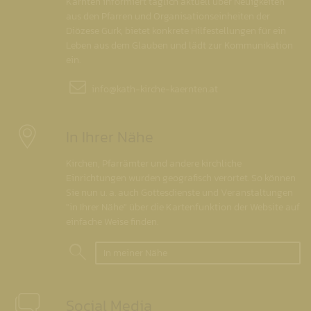
Kärnten informiert täglich aktuell über Neuigkeiten
aus den Pfarren und Organisationseinheiten der
Diözese Gurk, bietet konkrete Hilfestellungen für ein
Leben aus dem Glauben und lädt zur Kommunikation
ein.
info@
kath-kirche-kaernten.at
In Ihrer Nähe
Kirchen, Pfarrämter und andere kirchliche
Einrichtungen wurden geografisch verortet. So können
Sie nun u. a. auch Gottesdienste und Veranstaltungen
"in Ihrer Nähe" über die Kartenfunktion der Website auf
einfache Weise finden.
In meiner Nähe
Social Media