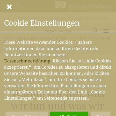
Warum wir tun, was wir tun und was wir dabei denken!
Vorige Elemente der Breadcrumb anzeigen
Cookie Einstellungen
ORGANISATION
Kirchenbeitragsstellen in der Diözese
Diese Website verwendet Cookies - nähere
Gurk
Informationen dazu und zu Ihren Rechten als
Benutzer finden Sie in unserer
Datenschutzerklärung
. Klicken Sie auf „Alle Cookies
akzeptieren“, um Cookies zu akzeptieren und direkt
unsere Webseite besuchen zu können, oder klicken
Sie auf „Mehr dazu“, um Ihre Cookies selbst zu
verwalten. Sie können Ihre Einstellungen zu auch
Warum wir tun, was
einem späteren Zeitpunkt über den Link „Cookie
Einstellungen“ am Seitenende anpassen.
wir tun und was wir