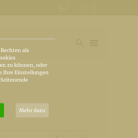
KONTAKT
KRŠKA ŠKOFIJA
 Rechten als
HAUPTARTIKEL UN
SUCHE IM BEREICH
Cookies
hen zu können, oder
n Ihre Einstellungen
 Seitenende
Mehr dazu