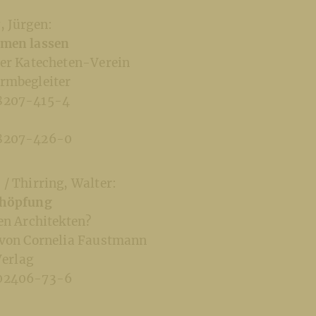
, Jürgen:
rmen lassen
her Katecheten-Verein
rmbegleiter
8207-415-4
88207-426-0
/ Thirring, Walter:
chöpfung
en Architekten?
 von Cornelia Faustmann
Verlag
902406-73-6