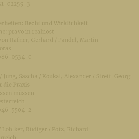
51-02259-3
rheiten: Recht und Wirklichkeit
e: pravo in realnost
on Hafner, Gerhard / Pandel, Martin
oras
7086-0534-0
Jung, Sascha / Koukal, Alexander / Streit, Georg:
 die Praxis
wissen müssen
Österreich
7046-5504-2
 Lohlker, Rüdiger / Potz, Richard:
rreich