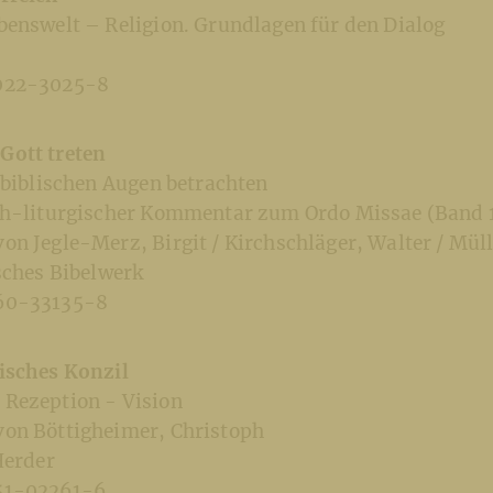
benswelt – Religion. Grundlagen für den Dialog
022-3025-8
Gott treten
 biblischen Augen betrachten
ch-liturgischer Kommentar zum Ordo Missae (Band 
n Jegle-Merz, Birgit / Kirchschläger, Walter / Müll
sches Bibelwerk
60-33135-8
isches Konzil
Rezeption - Vision
on Böttigheimer, Christoph
Herder
51-02261-6