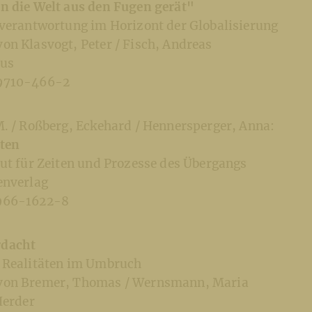
n die Welt aus den Fugen gerät"
tverantwortung im Horizont der Globalisierung
on Klasvogt, Peter / Fisch, Andreas
ius
9710-466-2
M. / Roßberg, Eckehard / Hennersperger, Anna:
ten
gut für Zeiten und Prozesse des Übergangs
enverlag
966-1622-8
rdacht
 Realitäten im Umbruch
von Bremer, Thomas / Wernsmann, Maria
Herder