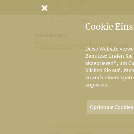
MENÜ
Neue Bücher 2014
SUCHE
LANDKARTE
Vorige Elemente der Breadcrumb anzeige
Cookie Eins
ORGANISATION
Diözesanbibliothek
Diese Website verwe
Benutzer finden Sie
akzeptieren“, um Co
klicken Sie auf „Meh
zu auch einem späte
anpassen.
Optionale Cookies