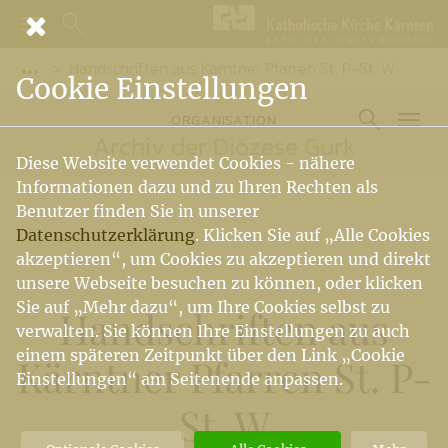
Handschriften aus Kärntner Pfarren St. P-St. W
Vorige Elemente der Breadcrumb anzeigen
Cookie Einstellungen
ORGANISATION
Archiv der Diözese Gurk
Diese Website verwendet Cookies - nähere
Informationen dazu und zu Ihren Rechten als
Benutzer finden Sie in unserer
Datenschutzerklärung
. Klicken Sie auf „Alle Cookies
akzeptieren“, um Cookies zu akzeptieren und direkt
unsere Webseite besuchen zu können, oder klicken
Sie auf „Mehr dazu“, um Ihre Cookies selbst zu
Handschriften aus
verwalten. Sie können Ihre Einstellungen zu auch
einem späteren Zeitpunkt über den Link „Cookie
Kärntner Pfarren St. P-
Einstellungen“ am Seitenende anpassen.
St. W