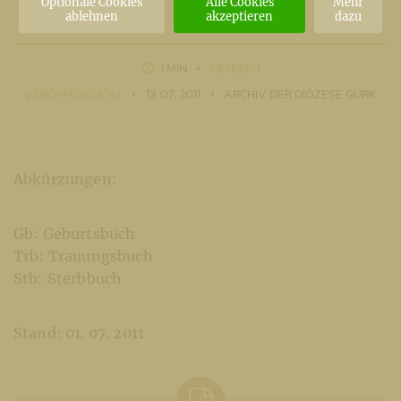
Optionale Cookies
Alle Cookies
Mehr
ablehnen
akzeptieren
dazu
1 MIN
LESEZEIT
VERÖFFENTLICHT
13. 07. 2011
ARCHIV DER DIÖZESE GURK
Abkürzungen:
Gb: Geburtsbuch
Trb: Trauungsbuch
Stb: Sterbbuch
Stand: 01. 07. 2011