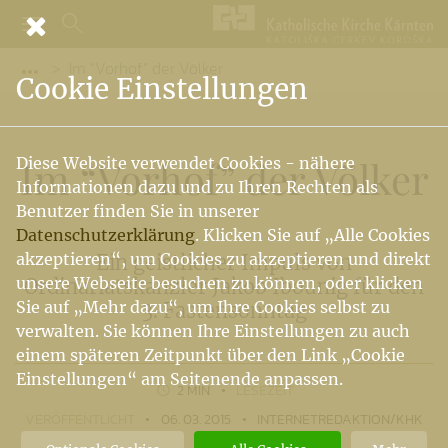
Im “Vorhof” der Völker
Vorige Elemente der Breadcrumb anzeigen
Cookie Einstellungen
Im “Vorhof” der Völker
Diese Website verwendet Cookies - nähere
Informationen dazu und zu Ihren Rechten als
Benutzer finden Sie in unserer
Datenschutzerklärung
. Klicken Sie auf „Alle Cookies
akzeptieren“, um Cookies zu akzeptieren und direkt
Ein geistlicher Impuls von
unsere Webseite besuchen zu können, oder klicken
Ordinariatskanzler Jakob Ibounig für den
Sie auf „Mehr dazu“, um Ihre Cookies selbst zu
3. Fastensonntag
verwalten. Sie können Ihre Einstellungen zu auch
einem späteren Zeitpunkt über den Link „Cookie
Einstellungen“ am Seitenende anpassen.
2 MIN
LESEZEIT
VERÖFFENTLICHT
06. 03. 2015
INTERNETREDAKTION/KHK