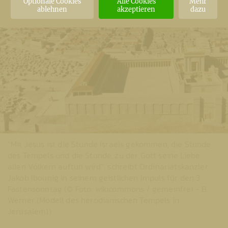
Optionale Cookies
Alle Cookies
Mehr
ablehnen
akzeptieren
dazu
“Mit Jesus ist die Stunde Israels gekommen, die Stunde
des Tempels und die Stunde, zu der Gott seine Liebe
allen Völkern auftun wird“, schreibt Ordinariatskanzler
Jakob Ibounig in seinem geistlichen Impuls für den 3.
Fastensonntag (© Foto: wikicommons / gemeinfrei - B.
Werner (Modell des herodianischen Tempels in
Jerusalem))