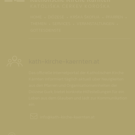
HOME
DIÖZESE
KRŠKA ŠKOFIJA
PFARREN
(CURRENT)
THEMEN
SERVICES
VERANSTALTUNGEN
GOTTESDIENSTE
kath-kirche-kaernten.at
Das offizielle Internetportal der Katholischen Kirche
Kärnten informiert täglich aktuell über Neuigkeiten
aus den Pfarren und Organisationseinheiten der
Diözese Gurk, bietet konkrete Hilfestellungen für ein
Leben aus dem Glauben und lädt zur Kommunikation
ein.
info@
kath-kirche-kaernten.at