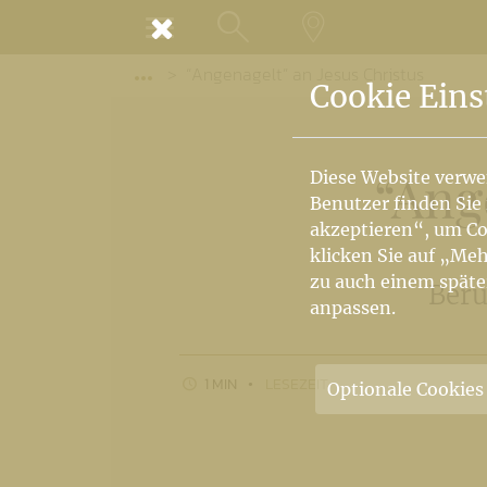
MENÜ
“Angenagelt” an Jesus Christus
SUCHE
LANDKARTE
Vorige Elemente der Breadcrumb anzeige
Cookie Eins
“Ang
Diese Website verwe
Benutzer finden Sie
akzeptieren“, um Co
klicken Sie auf „Meh
zu auch einem späte
Beru
anpassen.
1 MIN
LESEZEIT
Optionale Cookies