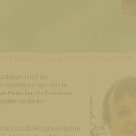
mit Sr. Dorothea Rosenberger, SSJ (© Foto: Internetredaktion
enberger leitet die
 Schwestern Jesu (SJJ) in
gen Menschen die Freude am
geben ist ihr ein
ktion hat die Religionslehrerin