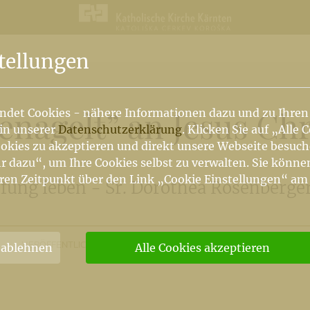
n
tellungen
enagelt” an Jesus Chr
ndet Cookies - nähere Informationen dazu und zu Ihren
 in unserer
Datenschutzerklärung
. Klicken Sie auf „Alle 
okies zu akzeptieren und direkt unsere Webseite besuc
r dazu“, um Ihre Cookies selbst zu verwalten. Sie könne
ren Zeitpunkt über den Link „Cookie Einstellungen“ am
fung leben - Sr. Dorothea Rosenberger
VERÖFFENTLICHT
16. 11. 2012
INTERNETREDAKTION/KHK
 ablehnen
Alle Cookies akzeptieren