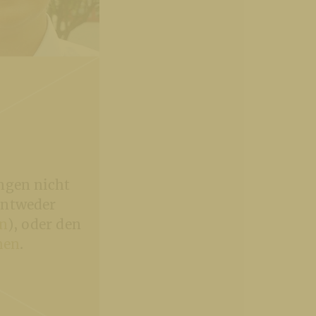
rger, SSJ (© Foto:
ternetredaktion)
ngen nicht
entweder
en
), oder den
hen
.