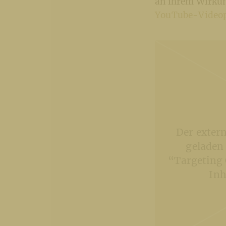
an ihrem Wirkun
YouTube-Video
Der exter
geladen
“Targeting 
Inh