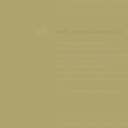
kath-kirche-kaernten.at
Das offizielle Internetportal der
Katholischen Kirche Kärnten informiert
täglich aktuell über Neuigkeiten aus den
Pfarren und Organisationseinheiten der
Diözese Gurk, bietet konkrete
Hilfestellungen für ein Leben aus dem
Glauben und lädt zur Kommunikation ein
info@
kath-kirche-kaernten.at
© 2026 katholische kirche kärnten
IM