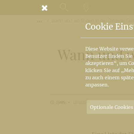
MENÜ
Wann und wo finden in der Diözese Gur
SUCHE
LANDKARTE
Vorige Elemente der Breadcrumb anzeige
Cookie Eins
Wann und wo
Diese Website verwe
Benutzer finden Sie
akzeptieren“, um Co
klicken Sie auf „Meh
zu auch einem späte
anpassen.
1 MIN
LESEZEIT
Optionale Cookies