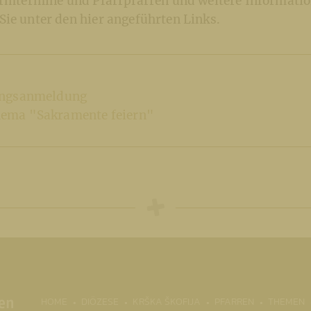
Firmtermine und Pfarrpfarren und weitere Informati
ie unter den hier angeführten Links.
ungsanmeldung
ma "Sakramente feiern"
HOME
DIÖZESE
KRŠKA ŠKOFIJA
PFARREN
THEMEN