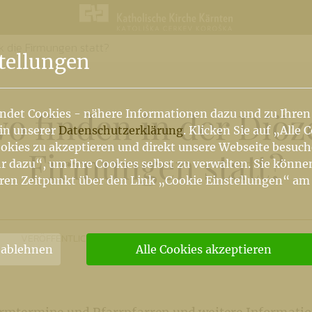
k die Firmungen statt?
n
tellungen
 finden in der Diöz
ndet Cookies - nähere Informationen dazu und zu Ihren
 in unserer
Datenschutzerklärung
. Klicken Sie auf „Alle 
okies zu akzeptieren und direkt unsere Webseite besuc
Firmungen statt?
r dazu“, um Ihre Cookies selbst zu verwalten. Sie könne
ren Zeitpunkt über den Link „Cookie Einstellungen“ am
VERÖFFENTLICHT
18. 01. 2011
INTERNETREDAKTION/KHK
 ablehnen
Alle Cookies akzeptieren