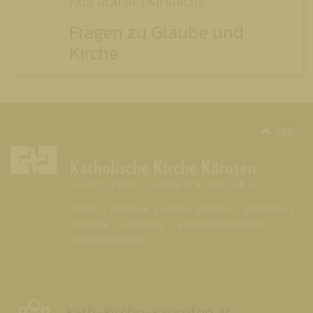
FAQS GLAUBE UND KIRCHE
Fragen zu Glaube und
Kirche
top
HOME
DIÖZESE
KRŠKA ŠKOFIJA
PFARREN
(CURRENT)
THEMEN
SERVICES
VERANSTALTUNGEN
GOTTESDIENSTE
kath-kirche-kaernten.at