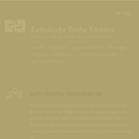
top
(CURR
HOME
DIÖZESE
KRŠKA ŠKOFIJA
PFARREN
THEMEN
SERVICES
VERANSTALTUNGEN
GOTTESDIENSTE
kath-kirche-kaernten.at
Das offizielle Internetportal der Katholischen Kirche
Kärnten informiert täglich aktuell über Neuigkeiten
aus den Pfarren und Organisationseinheiten der
Diözese Gurk, bietet konkrete Hilfestellungen für ein
Leben aus dem Glauben und lädt zur Kommunikation
ein.