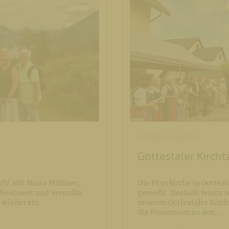
GOTTESTAL/SKOČIDOL
Gottestaler Kircht
ch! Mit Maria Müllner,
Die Pfarrkirche in Gottes
i Neubauer und Veronika
geweiht. Deshalb feiern wi
 wieder ein
unseren Gottestaler Kirch
die Prozession zu den…