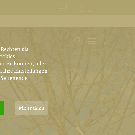
KONTAKT
KRŠKA ŠKOFIJA
 Rechten als
HAUPTARTIKEL UN
SUCHE IM BEREICH
Cookies
hen zu können, oder
n Ihre Einstellungen
 Seitenende
Mehr dazu