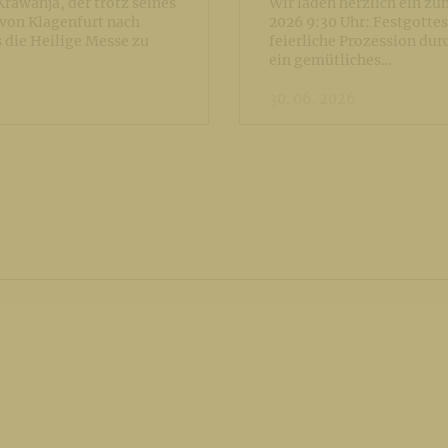
rawanja, der trotz seines
Wir laden herzlich ein zum
 von Klagenfurt nach
2026 9:30 Uhr: Festgottesd
die Heilige Messe zu
feierliche Prozession dur
ein gemütliches…
30. 06. 2026