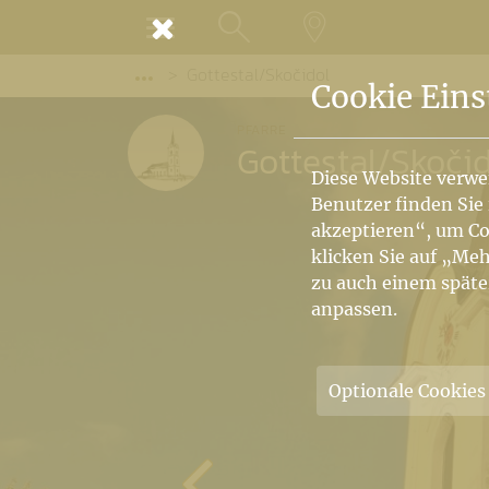
MENÜ
Gottestal/Skočidol
SUCHE
LANDKARTE
Vorige Elemente der Breadcrumb anzeige
Cookie Eins
PFARRE
Gottestal
/
Skočid
Diese Website verwe
Benutzer finden Sie
akzeptieren“, um Co
klicken Sie auf „Meh
zu auch einem späte
anpassen.
Optionale Cookies