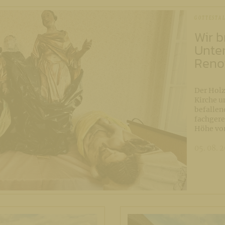
GOTTESTAL
Wir b
Unter
Reno
Der Holz
Kirche u
befallen
fachgere
Höhe vo
05. 08. 