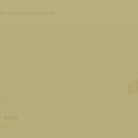
ngen zum Download bereit
rg
2-8579
.at