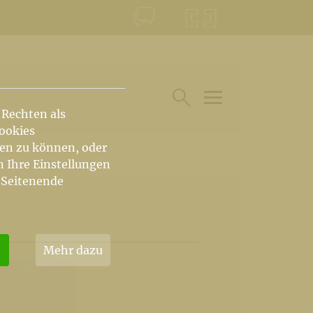
KONTAKT
KRŠKA ŠKOFIJA
 Rechten als
HAUPTARTIKEL UN
SUCHE IM BEREICH
Cookies
hen zu können, oder
n Ihre Einstellungen
 Seitenende
Mehr dazu