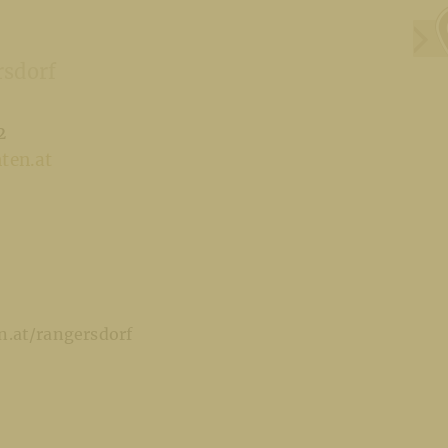
rsdorf
2
ten.at
.at/rangersdorf