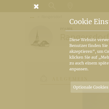
MENÜ
Rangersdorf
SUCHE
LANDKARTE
Vorige Elemente der Breadcrumb anzeige
Cookie Eins
PFARRE
Rangersdor
Diese Website verwe
Benutzer finden Sie
akzeptieren“, um Co
klicken Sie auf „Meh
zu auch einem späte
anpassen.
ALLGEMEIN
Optionale Cookies