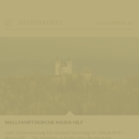
HAUPTARTIKEL
ZUR ÜBERSICHT
WALLFAHRTSKIRCHE MARIA HILF
Vom Ostermontag bis letzten Sonntag im Oktob M H -
Maria Hilf ​ ​​​ ​ ​ Die Anhöhe, auf der sich die heutige