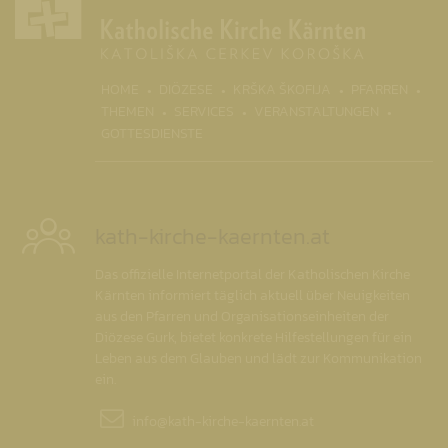
(CURR
HOME
DIÖZESE
KRŠKA ŠKOFIJA
PFARREN
THEMEN
SERVICES
VERANSTALTUNGEN
GOTTESDIENSTE
kath-kirche-kaernten.at
Das offizielle Internetportal der Katholischen Kirche
Kärnten informiert täglich aktuell über Neuigkeiten
aus den Pfarren und Organisationseinheiten der
Diözese Gurk, bietet konkrete Hilfestellungen für ein
Leben aus dem Glauben und lädt zur Kommunikation
ein.
info@
kath-kirche-kaernten.at