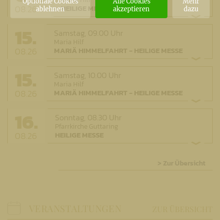
Optionale Cookies
Alle Cookies
Mehr
08.26
HEILIGE MESSE
ablehnen
akzeptieren
dazu
15.
Samstag,
09.00 Uhr
Maria Hilf
08.26
MARIÄ HIMMELFAHRT - HEILIGE MESSE
15.
Samstag,
10.00 Uhr
Maria Hilf
08.26
MARIÄ HIMMELFAHRT - HEILIGE MESSE
16.
Sonntag,
08.30 Uhr
Pfarrkirche Guttaring
08.26
HEILIGE MESSE
> Zur Übersicht
VERANSTALTUNGEN
ZUR ÜBERSICHT