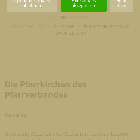
Optionale Cookies
Alle Cookies
Mehr
ablehnen
akzeptieren
dazu
4 MIN
LESEZEIT
VERÖFFENTLICHT
03. 03. 2011
PFARRADMIN-DEKANAT
KRAPPFELD / SP
Die Pfarrkirchen des
Pfarrverbandes
Guttaring
Guttaring zählt zu den Urpfarren unseres Landes