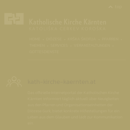
top
(CURR
HOME
DIÖZESE
KRŠKA ŠKOFIJA
PFARREN
THEMEN
SERVICES
VERANSTALTUNGEN
GOTTESDIENSTE
kath-kirche-kaernten.at
Das offizielle Internetportal der Katholischen Kirche
Kärnten informiert täglich aktuell über Neuigkeiten
aus den Pfarren und Organisationseinheiten der
Diözese Gurk, bietet konkrete Hilfestellungen für ein
Leben aus dem Glauben und lädt zur Kommunikation
ein.