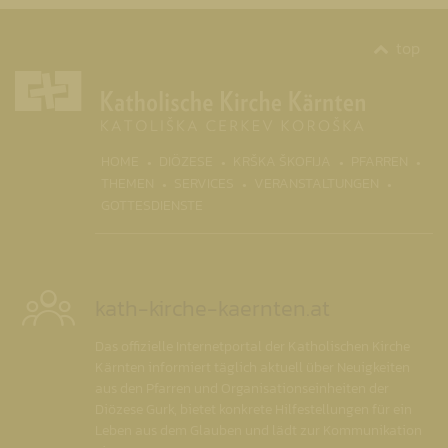
top
(CURR
HOME
DIÖZESE
KRŠKA ŠKOFIJA
PFARREN
THEMEN
SERVICES
VERANSTALTUNGEN
GOTTESDIENSTE
kath-kirche-kaernten.at
Das offizielle Internetportal der Katholischen Kirche
Kärnten informiert täglich aktuell über Neuigkeiten
aus den Pfarren und Organisationseinheiten der
Diözese Gurk, bietet konkrete Hilfestellungen für ein
Leben aus dem Glauben und lädt zur Kommunikation