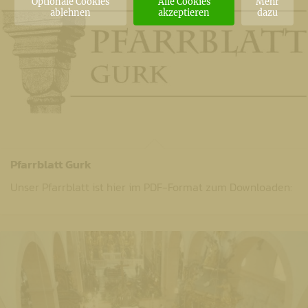
Optionale Cookies
Alle Cookies
Mehr
ablehnen
akzeptieren
dazu
Pfarrblatt Gurk
Unser Pfarrblatt ist hier im PDF-Format zum Downloaden: