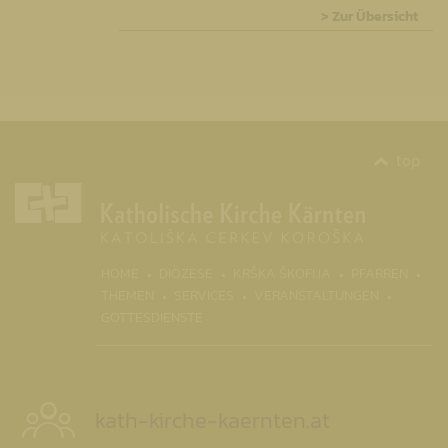
> Zur Übersicht
top
(CURR
HOME
DIÖZESE
KRŠKA ŠKOFIJA
PFARREN
THEMEN
SERVICES
VERANSTALTUNGEN
GOTTESDIENSTE
kath-kirche-kaernten.at