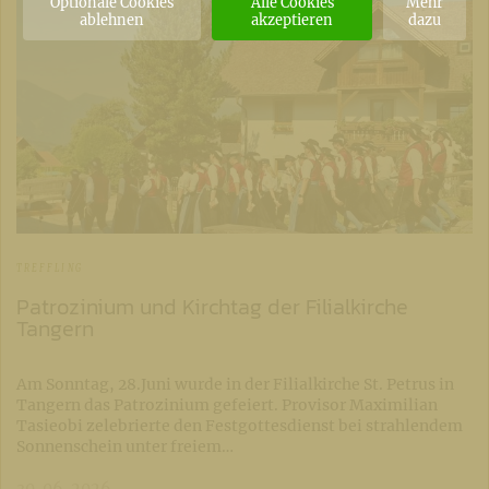
Optionale Cookies
Alle Cookies
Mehr
ablehnen
akzeptieren
dazu
TREFFLING
Patrozinium und Kirchtag der Filialkirche
Tangern
Am Sonntag, 28.Juni wurde in der Filialkirche St. Petrus in
Tangern das Patrozinium gefeiert. Provisor Maximilian
Tasieobi zelebrierte den Festgottesdienst bei strahlendem
Sonnenschein unter freiem…
30. 06. 2026