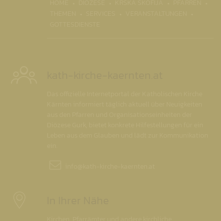
(CURR
HOME
DIÖZESE
KRŠKA ŠKOFIJA
PFARREN
THEMEN
SERVICES
VERANSTALTUNGEN
GOTTESDIENSTE
kath-kirche-kaernten.at
Das offizielle Internetportal der Katholischen Kirche
Kärnten informiert täglich aktuell über Neuigkeiten
aus den Pfarren und Organisationseinheiten der
Diözese Gurk, bietet konkrete Hilfestellungen für ein
Leben aus dem Glauben und lädt zur Kommunikation
ein.
info@
kath-kirche-kaernten.at
In Ihrer Nähe
Kirchen, Pfarrämter und andere kirchliche