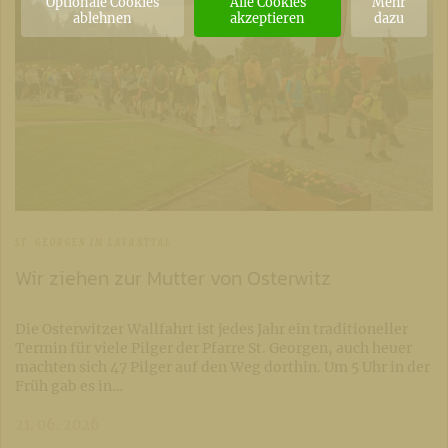
Optionale Cookies
Alle Cookies
Mehr
ablehnen
akzeptieren
dazu
ST. GEORGEN IM LAVANTTAL
Wir ziehen zur Mutter von Osterwitz
Die Osterwitzer Wallfahrt ist jedes Jahr ein traditioneller
Termin für viele Pilger der Pfarre St. Georgen, auch heuer
machten sich 47 Pilger auf den Weg dorthin. Um 5 Uhr in der
Früh gab es in…
21. 06. 2026