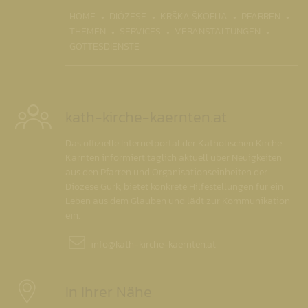
(CURR
HOME
DIÖZESE
KRŠKA ŠKOFIJA
PFARREN
THEMEN
SERVICES
VERANSTALTUNGEN
GOTTESDIENSTE
kath-kirche-kaernten.at
Das offizielle Internetportal der Katholischen Kirche
Kärnten informiert täglich aktuell über Neuigkeiten
aus den Pfarren und Organisationseinheiten der
Diözese Gurk, bietet konkrete Hilfestellungen für ein
Leben aus dem Glauben und lädt zur Kommunikation
ein.
info@
kath-kirche-kaernten.at
In Ihrer Nähe