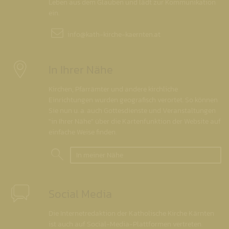
Leben aus dem Glauben und lädt zur Kommunikation
ein.
info@
kath-kirche-kaernten.at
In Ihrer Nähe
Kirchen, Pfarrämter und andere kirchliche
Einrichtungen wurden geografisch verortet. So können
Sie nun u. a. auch Gottesdienste und Veranstaltungen
"in Ihrer Nähe" über die Kartenfunktion der Website auf
einfache Weise finden.
In meiner Nähe
Social Media
Die Internetredaktion der Katholische Kirche Kärnten
ist auch auf Social-Media-Plattformen vertreten.