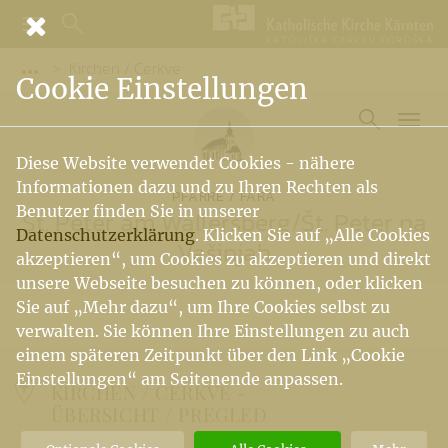
Kirchen / Cerkve
Vorige Elemente der Breadcrumb anzeigen
Cookie Einstellungen
Diese Website verwendet Cookies - nähere
Informationen dazu und zu Ihren Rechten als
PFARRE / FARA
Benutzer finden Sie in unserer
St. Peter am Wallersberg
/
Št. Peter na
Datenschutzerklärung
. Klicken Sie auf „Alle Cookies
Vašinjah
akzeptieren“, um Cookies zu akzeptieren und direkt
unsere Webseite besuchen zu können, oder klicken
Sie auf „Mehr dazu“, um Ihre Cookies selbst zu
verwalten. Sie können Ihre Einstellungen zu auch
einem späteren Zeitpunkt über den Link „Cookie
Einstellungen“ am Seitenende anpassen.
KIRCHEN / CERKVE -
ÜBERSICHT / PREGLED