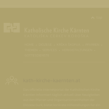
top
(CURR
HOME
DIÖZESE
KRŠKA ŠKOFIJA
PFARREN
THEMEN
SERVICES
VERANSTALTUNGEN
GOTTESDIENSTE
kath-kirche-kaernten.at
Das offizielle Internetportal der Katholischen Kirche
Kärnten informiert täglich aktuell über Neuigkeiten
aus den Pfarren und Organisationseinheiten der
Diözese Gurk, bietet konkrete Hilfestellungen für ein