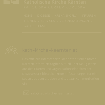
(CURR
HOME
DIÖZESE
KRŠKA ŠKOFIJA
PFARREN
THEMEN
SERVICES
VERANSTALTUNGEN
GOTTESDIENSTE
kath-kirche-kaernten.at
Das offizielle Internetportal der Katholischen Kirche
Kärnten informiert täglich aktuell über Neuigkeiten
aus den Pfarren und Organisationseinheiten der
Diözese Gurk, bietet konkrete Hilfestellungen für ein
Leben aus dem Glauben und lädt zur Kommunikation
ein.
info@
kath-kirche-kaernten.at