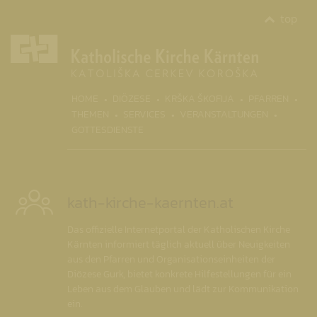
top
(CURR
HOME
DIÖZESE
KRŠKA ŠKOFIJA
PFARREN
THEMEN
SERVICES
VERANSTALTUNGEN
GOTTESDIENSTE
kath-kirche-kaernten.at
Das offizielle Internetportal der Katholischen Kirche
Kärnten informiert täglich aktuell über Neuigkeiten
aus den Pfarren und Organisationseinheiten der
Diözese Gurk, bietet konkrete Hilfestellungen für ein
Leben aus dem Glauben und lädt zur Kommunikation
ein.