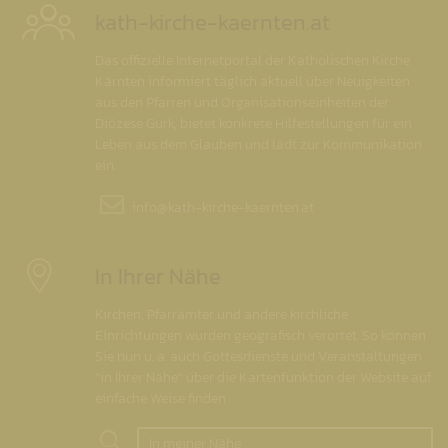
kath-kirche-kaernten.at
Das offizielle Internetportal der Katholischen Kirche
Kärnten informiert täglich aktuell über Neuigkeiten
aus den Pfarren und Organisationseinheiten der
Diözese Gurk, bietet konkrete Hilfestellungen für ein
Leben aus dem Glauben und lädt zur Kommunikation
ein.
info@
kath-kirche-kaernten.at
In Ihrer Nähe
Kirchen, Pfarrämter und andere kirchliche
Einrichtungen wurden geografisch verortet. So können
Sie nun u. a. auch Gottesdienste und Veranstaltungen
"in Ihrer Nähe" über die Kartenfunktion der Website auf
einfache Weise finden.
In meiner Nähe