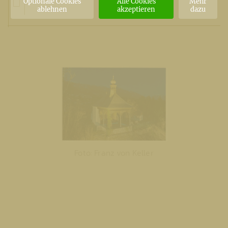
Optionale Cookies
Alle Cookies
Mehr
ablehnen
akzeptieren
dazu
Foto: Franz von Keller