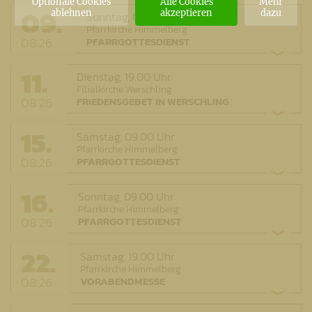
Optionale Cookies
Alle Cookies
Mehr
09.
ablehnen
akzeptieren
dazu
Sonntag,
09.00 Uhr
Pfarrkirche Himmelberg
08.26
PFARRGOTTESDIENST
11.
Dienstag,
19.00 Uhr
Filialkirche Werschling
08.26
FRIEDENSGEBET IN WERSCHLING
15.
Samstag,
09.00 Uhr
Pfarrkirche Himmelberg
08.26
PFARRGOTTESDIENST
16.
Sonntag,
09.00 Uhr
Pfarrkirche Himmelberg
08.26
PFARRGOTTESDIENST
22.
Samstag,
19.00 Uhr
Pfarrkirche Himmelberg
08.26
VORABENDMESSE