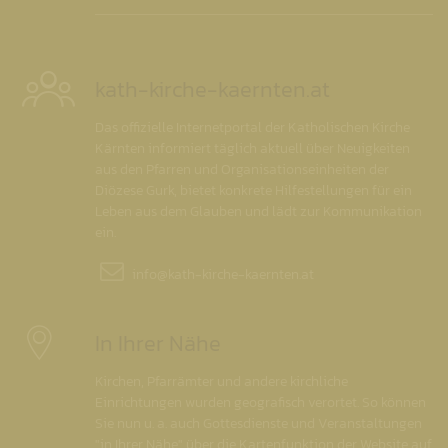
kath-kirche-kaernten.at
Das offizielle Internetportal der Katholischen Kirche
Kärnten informiert täglich aktuell über Neuigkeiten
aus den Pfarren und Organisationseinheiten der
Diözese Gurk, bietet konkrete Hilfestellungen für ein
Leben aus dem Glauben und lädt zur Kommunikation
ein.
info@
kath-kirche-kaernten.at
In Ihrer Nähe
Kirchen, Pfarrämter und andere kirchliche
Einrichtungen wurden geografisch verortet. So können
Sie nun u. a. auch Gottesdienste und Veranstaltungen
"in Ihrer Nähe" über die Kartenfunktion der Website auf