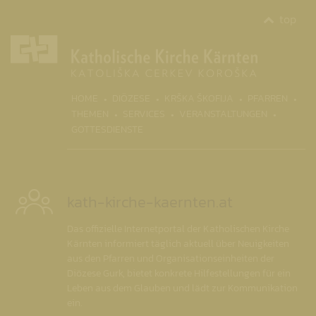
top
(CURR
HOME
DIÖZESE
KRŠKA ŠKOFIJA
PFARREN
THEMEN
SERVICES
VERANSTALTUNGEN
GOTTESDIENSTE
kath-kirche-kaernten.at
Das offizielle Internetportal der Katholischen Kirche
Kärnten informiert täglich aktuell über Neuigkeiten
aus den Pfarren und Organisationseinheiten der
Diözese Gurk, bietet konkrete Hilfestellungen für ein
Leben aus dem Glauben und lädt zur Kommunikation
ein.