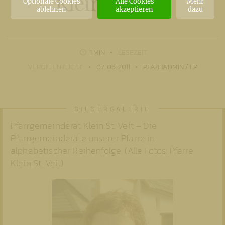
Klein St. Veit
Optionale Cookies
Alle Cookies
Mehr
ablehnen
akzeptieren
dazu
1 MIN
LESEZEIT
VERÖFFENTLICHT
07. 06. 2011
PFARRADMIN / FP
Pfarrgemeinderat Klein St. Veit – Die
Pfarrgemeinderäte unserer Pfarre in
alphabetischer Reihenfolge. (Alle Fotos: Pfarre
Klein St. Veit)