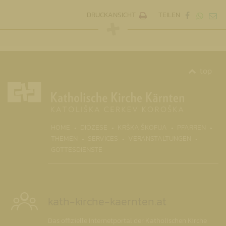
DRUCKANSICHT
TEILEN
top
(CURR
HOME
DIÖZESE
KRŠKA ŠKOFIJA
PFARREN
THEMEN
SERVICES
VERANSTALTUNGEN
GOTTESDIENSTE
kath-kirche-kaernten.at
Das offizielle Internetportal der Katholischen Kirche