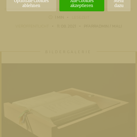
Optionale Cookies
Alle Cookies
Mehr
ablehnen
akzeptieren
dazu
1 MIN
LESEZEIT
VERÖFFENTLICHT
11. 08. 2021
PFARRADMIN / MALI