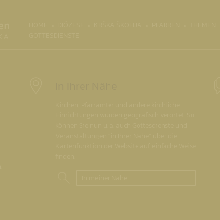
(CURRENT)
HOME
DIÖZESE
KRŠKA ŠKOFIJA
PFARREN
THEMEN
GOTTESDIENSTE
In Ihrer Nähe
Kirchen, Pfarrämter und andere kirchliche
Einrichtungen wurden geografisch verortet. So
können Sie nun u. a. auch Gottesdienste und
Veranstaltungen "in Ihrer Nähe" über die
Kartenfunktion der Website auf einfache Weise
finden.
.
In meiner Nähe