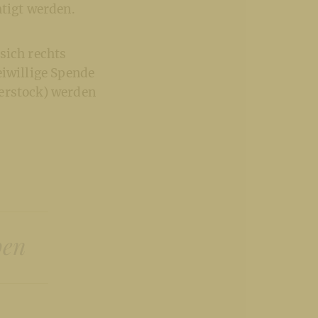
htigt werden.
sich rechts
eiwillige Spende
ferstock) werden
pen