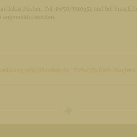
on Oskar Pöcher, Tel.
0650/7110351
und bei Frau Elf
7
angemeldet werden
.
kipedia.org/wiki/Pfarrkirche_Th%C3%B6rl-Maglern