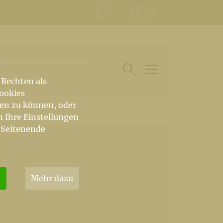
KONTAKT
KRŠKA ŠKOFIJA
 Rechten als
HAUPTARTIKEL UN
SUCHE IM BEREICH
Cookies
hen zu können, oder
n Ihre Einstellungen
 Seitenende
Mehr dazu