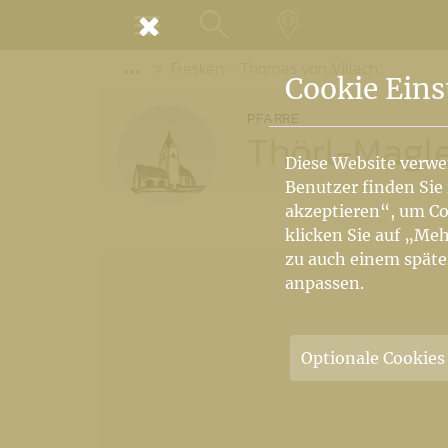
MENÜ
Fresken - Thomas von Villach
SUCHE
LANDKARTE
Vorige Elemente der Breadcrumb anzeige
Cookie Eins
PFARRE
Thörl-Magl
Diese Website verwe
Benutzer finden Sie
akzeptieren“, um Co
klicken Sie auf „Meh
zu auch einem späte
anpassen.
Optionale Cookies