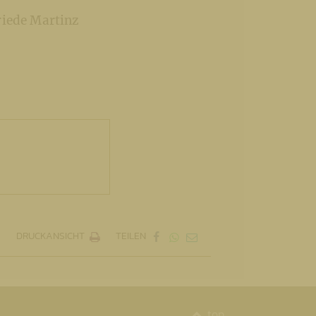
riede Martinz
DRUCKANSICHT
TEILEN
top