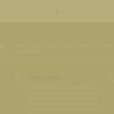
(CURRENT)
HOME
DIÖZESE
KRŠKA ŠKOFIJA
PFARREN
THEMEN
GOTTESDIENSTE
In Ihrer Nähe
Kirchen, Pfarrämter und andere kirchliche
Einrichtungen wurden geografisch verortet. So
können Sie nun u. a. auch Gottesdienste und
Veranstaltungen "in Ihrer Nähe" über die
Kartenfunktion der Website auf einfache Weise