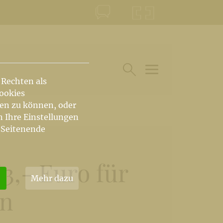
KONTAKT
KRŠKA ŠKOFIJA
 Rechten als
HAUPTARTIKEL UN
SUCHE IM BEREICH
Cookies
hen zu können, oder
n Ihre Einstellungen
 Seitenende
,- Euro für
Mehr dazu
en