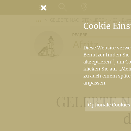
MENÜ
GELEBTE NÄCHSTENLIEBE 4. 463,- Euro
SUCHE
LANDKARTE
Vorige Elemente der Breadcrumb anzeige
Cookie Eins
PFARRE
Afritz
Diese Website verwe
Benutzer finden Sie
akzeptieren“, um Co
klicken Sie auf „Meh
zu auch einem späte
anpassen.
GELEBTE NÄ
Optionale Cookies
d