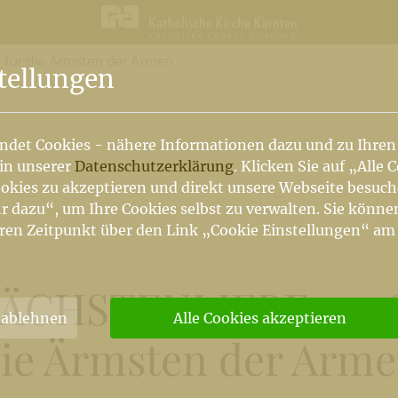
 für die Ärmsten der Armen
n
tellungen
ndet Cookies - nähere Informationen dazu und zu Ihren
 in unserer
Datenschutzerklärung
. Klicken Sie auf „Alle 
okies zu akzeptieren und direkt unsere Webseite besuc
r dazu“, um Ihre Cookies selbst zu verwalten. Sie könne
ren Zeitpunkt über den Link „Cookie Einstellungen“ am
CHSTENLIEBE 4. 463
 ablehnen
Alle Cookies akzeptieren
ie Ärmsten der Arm