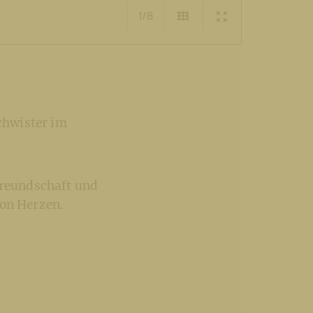
1/8
schwister im
freundschaft und
von Herzen.