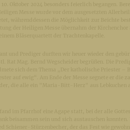
10. Oktober 2024 besonders feierlich begangen. Bere
Heiligen Messe wurde vor dem ausgesetzten Allerheil
tet, währenddessen die Möglichkeit zur Beichte bes
altung der Heiligen Messe übernahm der Kirchenchor 
inem Bläserquartett der Trachtenkapelle.
ant und Prediger durften wir heuer wieder den gebür
tl. Rat Mag. Bernd Wegscheider begrüßen. Die Predi
mete sich dem Thema „Der katholische Priester – 
ster auf ewig“. Am Ende der Messe segnete er die z
er, die alle ein "Maria-Bitt-Herz" aus Lebkuchen 
and im Pfarrhof eine Agape statt, bei der alle Gott
rank beisammen sein und sich austauschen konnten. 
ed Schiener-Stürzenbecher, der das Fest wie gewoh