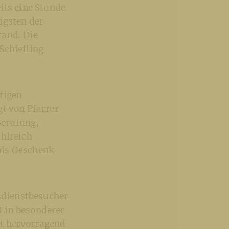
its eine Stunde
igsten der
tand. Die
Schiefling
tigen
gt von Pfarrer
Berufung,
ahlreich
als Geschenk
esdienstbesucher
Ein besonderer
nt hervorragend