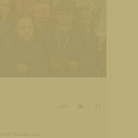
1/29
anttal wurde am