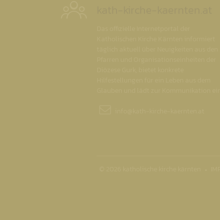
kath-kirche-kaernten.at
Das offizielle Internetportal der
Katholischen Kirche Kärnten informiert
täglich aktuell über Neuigkeiten aus den
Pfarren und Organisationseinheiten der
Diözese Gurk, bietet konkrete
Hilfestellungen für ein Leben aus dem
Glauben und lädt zur Kommunikation ein
info@
kath-kirche-kaernten.at
© 2026 katholische kirche kärnten
IM