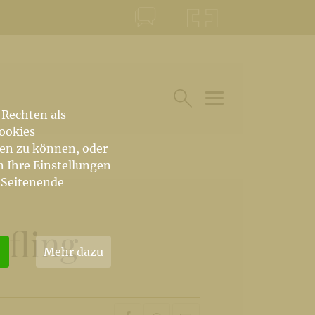
KONTAKT
KRŠKA ŠKOFIJA
 Rechten als
HAUPTARTIKEL UN
SUCHE IM BEREICH
Cookies
hen zu können, oder
n Ihre Einstellungen
 Seitenende
efling
Mehr dazu