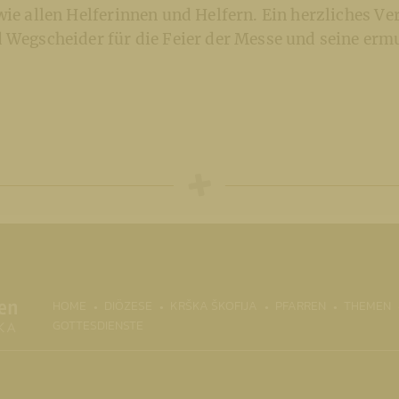
wie allen Helferinnen und Helfern. Ein herzliches Ve
d Wegscheider für die Feier der Messe und seine er
(CURRENT)
HOME
DIÖZESE
KRŠKA ŠKOFIJA
PFARREN
THEMEN
GOTTESDIENSTE