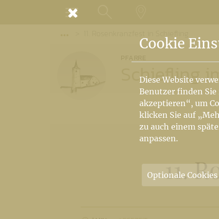
MENÜ
11. Rosenkranzfest in Schiefling
SUCHE
LANDKARTE
Vorige Elemente der Breadcrumb anzeige
Cookie Eins
PFARRE
Schiefling i
Diese Website verwe
Benutzer finden Sie
akzeptieren“, um Co
klicken Sie auf „Meh
zu auch einem späte
anpassen.
11. R
Optionale Cookies