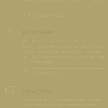
Leben aus dem Glauben und lädt zur Kommunikation
ein.
info@
kath-kirche-kaernten.at
In Ihrer Nähe
Kirchen, Pfarrämter und andere kirchliche
Einrichtungen wurden geografisch verortet. So können
Sie nun u. a. auch Gottesdienste und Veranstaltungen
"in Ihrer Nähe" über die Kartenfunktion der Website auf
einfache Weise finden.
In meiner Nähe
Social Media
Die Internetredaktion der Katholische Kirche Kärnten
ist auch auf Social-Media-Plattformen vertreten.