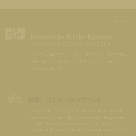
top
(CURR
HOME
DIÖZESE
KRŠKA ŠKOFIJA
PFARREN
THEMEN
SERVICES
VERANSTALTUNGEN
GOTTESDIENSTE
kath-kirche-kaernten.at
Das offizielle Internetportal der Katholischen Kirche
Kärnten informiert täglich aktuell über Neuigkeiten
aus den Pfarren und Organisationseinheiten der
Diözese Gurk, bietet konkrete Hilfestellungen für ein