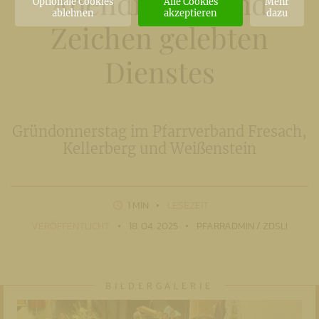
Abendmahls und
Optionale Cookies
Alle Cookies
Mehr
ablehnen
akzeptieren
dazu
Zeichen gelebten
Dienstes
Gründonnerstag im Pfarrverband Fresach,
Kellerberg und Weißenstein
1 MIN
LESEZEIT
VERÖFFENTLICHT
18. 04. 2025
PFARRADMIN / ZDSLI