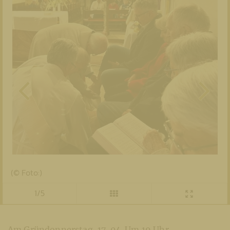
(© Foto:)
1/5
Am Gründonnerstag, 17. 04. Um 19 Uhr