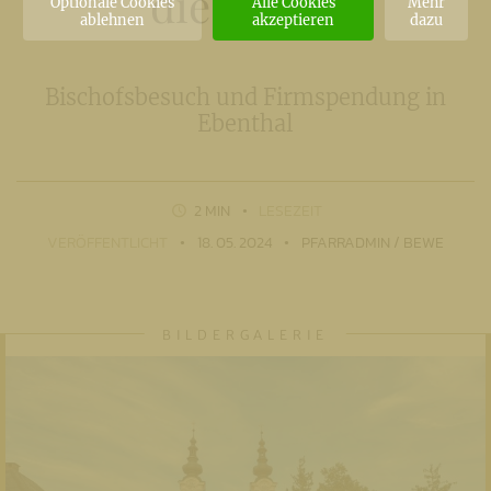
die Pfarre
Optionale Cookies
Alle Cookies
Mehr
ablehnen
akzeptieren
dazu
Bischofsbesuch und Firmspendung in
Ebenthal
2 MIN
LESEZEIT
VERÖFFENTLICHT
18. 05. 2024
PFARRADMIN / BEWE