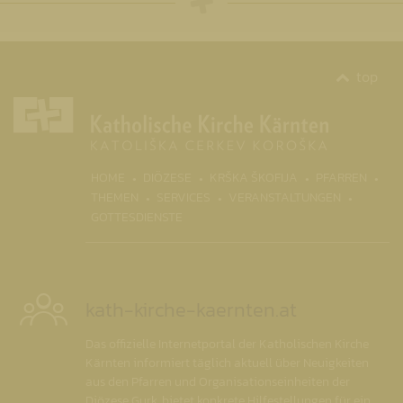
top
(CURR
HOME
DIÖZESE
KRŠKA ŠKOFIJA
PFARREN
THEMEN
SERVICES
VERANSTALTUNGEN
GOTTESDIENSTE
kath-kirche-kaernten.at
Das offizielle Internetportal der Katholischen Kirche
Kärnten informiert täglich aktuell über Neuigkeiten
aus den Pfarren und Organisationseinheiten der
Diözese Gurk, bietet konkrete Hilfestellungen für ein