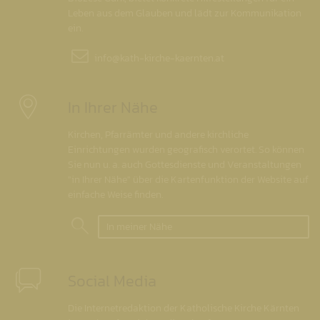
Leben aus dem Glauben und lädt zur Kommunikation
ein.
info@
kath-kirche-kaernten.at
In Ihrer Nähe
Kirchen, Pfarrämter und andere kirchliche
Einrichtungen wurden geografisch verortet. So können
Sie nun u. a. auch Gottesdienste und Veranstaltungen
"in Ihrer Nähe" über die Kartenfunktion der Website auf
einfache Weise finden.
In meiner Nähe
Social Media
Die Internetredaktion der Katholische Kirche Kärnten